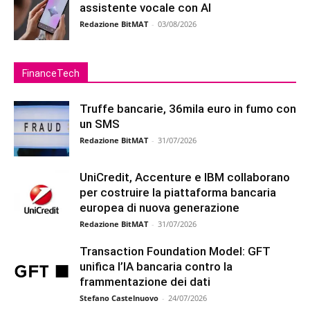
assistente vocale con AI
Redazione BitMAT
-
03/08/2026
FinanceTech
Truffe bancarie, 36mila euro in fumo con
un SMS
Redazione BitMAT
-
31/07/2026
UniCredit, Accenture e IBM collaborano
per costruire la piattaforma bancaria
europea di nuova generazione
Redazione BitMAT
-
31/07/2026
Transaction Foundation Model: GFT
unifica l’IA bancaria contro la
frammentazione dei dati
Stefano Castelnuovo
-
24/07/2026