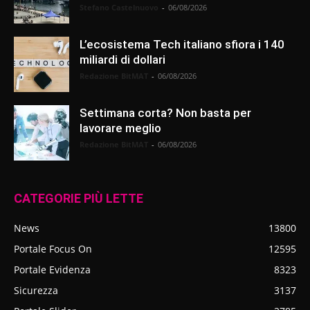
Stefano Castelnuovo
-
06/08/2026
L’ecosistema Tech italiano sfiora i 140
miliardi di dollari
Redazione BitMAT
-
06/08/2026
Settimana corta? Non basta per
lavorare meglio
Redazione BitMAT
-
06/08/2026
CATEGORIE PIÙ LETTE
News
13800
Portale Focus On
12595
Portale Evidenza
8323
Sicurezza
3137