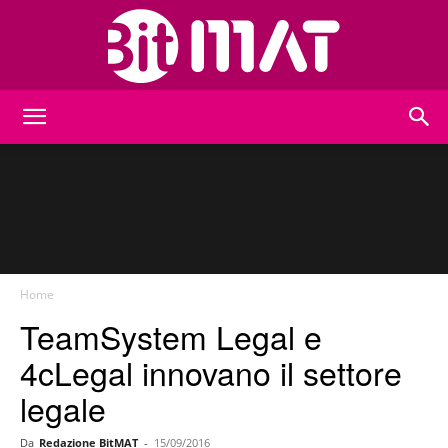
BitMat
Home
TeamSystem Legal e
4cLegal innovano il settore
legale
Da
Redazione BitMAT
-
15/09/2016