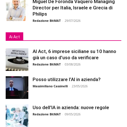
Miguel De Foronda Vaquero Managing
Director per Italia, Israele e Grecia di
Philips
Redazione BitMAT
-
29/07/2026
Ai Act
AI Act, 6 imprese siciliane su 10 hanno
già un caso d’uso da verificare
Redazione BitMAT
-
03/08/2026
Posso utilizzare l’AI in azienda?
Massimiliano Cassinelli
-
23/05/2026
Uso dell’IA in azienda: nuove regole
Redazione BitMAT
-
09/05/2026