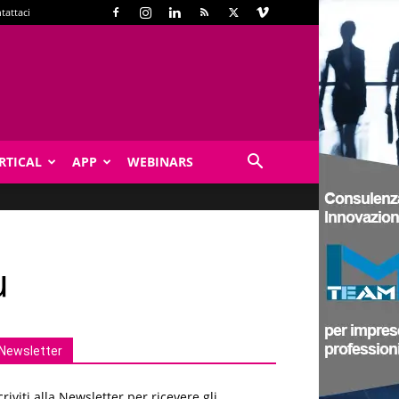
tattaci
RTICAL
APP
WEBINARS
ù
Newsletter
criviti alla Newsletter per ricevere gli