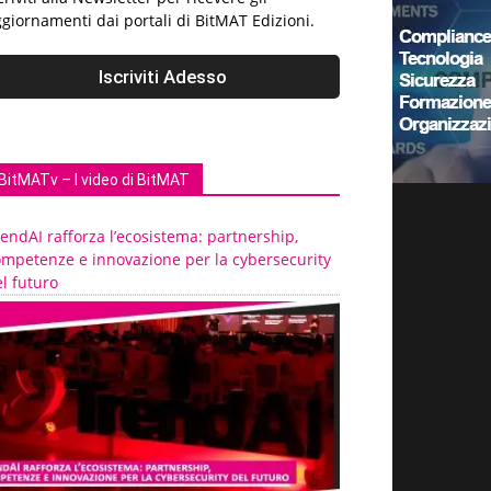
giornamenti dai portali di BitMAT Edizioni.
BitMATv – I video di BitMAT
endAI rafforza l’ecosistema: partnership,
ompetenze e innovazione per la cybersecurity
l futuro