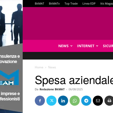
BitMAT
BitMATv
Top Trade
Linea EDP
Itis Maga
NEWS
INTERNET
SICU
Home
News
Spesa aziendale:
Da
Redazione BitMAT
-
06/08/2025