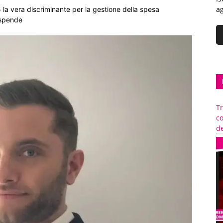
ag
 la vera discriminante per la gestione della spesa
 spende
Tr
c
de