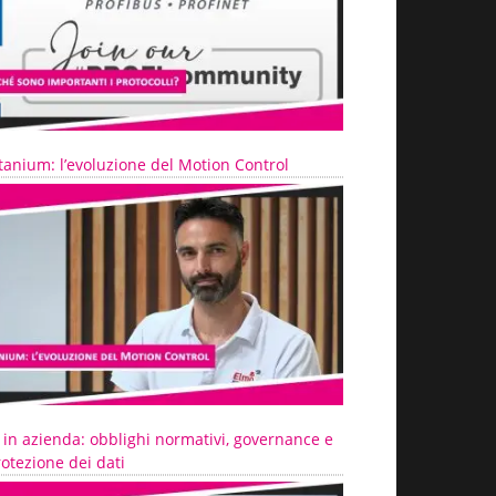
tanium: l’evoluzione del Motion Control
 in azienda: obblighi normativi, governance e
otezione dei dati