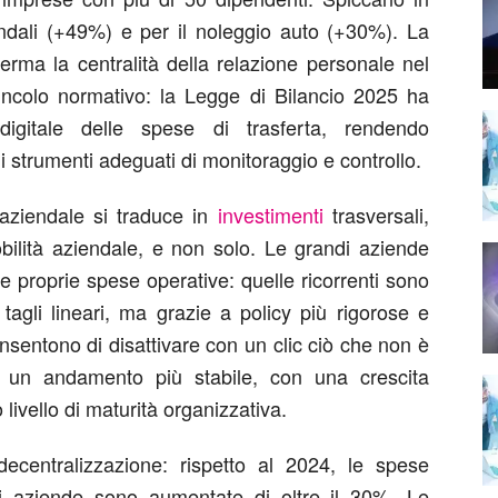
iendali (+49%) e per il noleggio auto (+30%). La
ferma la centralità della relazione personale nel
ncolo normativo: la Legge di Bilancio 2025 ha
à digitale delle spese di trasferta, rendendo
i strumenti adeguati di monitoraggio e controllo.
aziendale si traduce in
investimenti
trasversali,
bilità aziendale, e non solo. Le grandi aziende
e proprie spese operative: quelle ricorrenti sono
tagli lineari, ma grazie a policy più rigorose e
nsentono di disattivare con un clic ciò che non è
o un andamento più stabile, con una crescita
livello di maturità organizzativa.
ecentralizzazione: rispetto al 2024, le spese
di aziende sono aumentate di oltre il 30%. Le