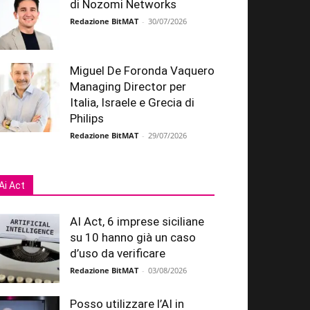
di Nozomi Networks
Redazione BitMAT
-
30/07/2026
Miguel De Foronda Vaquero
Managing Director per
Italia, Israele e Grecia di
Philips
Redazione BitMAT
-
29/07/2026
Ai Act
AI Act, 6 imprese siciliane
su 10 hanno già un caso
d’uso da verificare
Redazione BitMAT
-
03/08/2026
Posso utilizzare l’AI in