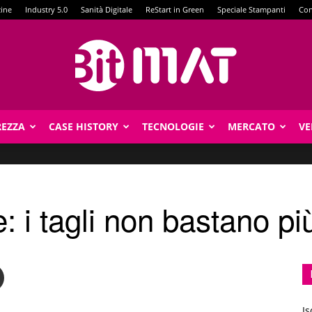
zine
Industry 5.0
Sanità Digitale
ReStart in Green
Speciale Stampanti
Con
REZZA
CASE HISTORY
TECNOLOGIE
MERCATO
VE
BitMat
 i tagli non bastano pi
Is