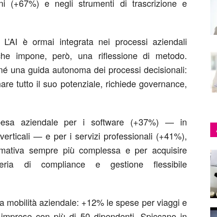
ni (+67%) e negli strumenti di trascrizione e
. L’AI è ormai integrata nei processi aziendali
che impone, però, una riflessione di metodo.
e, né una guida autonoma dei processi decisionali:
are tutto il suo potenziale, richiede governance,
spesa aziendale per i software (+37%) — in
 verticali — e per i servizi professionali (+41%),
ormativa sempre più complessa e per acquisire
eria di compliance e gestione flessibile
la mobilità aziendale: +12% le spese per viaggi e
 imprese con più di 50 dipendenti. Spiccano in