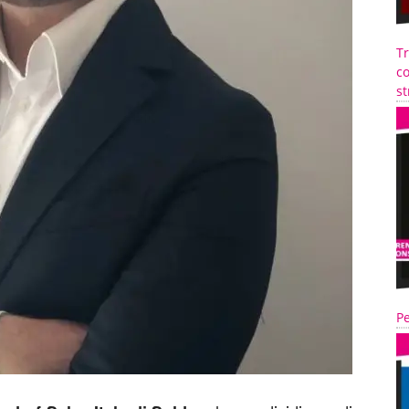
T
co
st
Pe