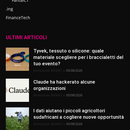
FantaICT
.ing
FinanceTech
ULTIMI ARTICOLI
Tyvek, tessuto o silicone: quale
materiale scegliere per i braccialetti del
tuo evento?
Redazione BitMAT
-
05/08/2026
Claude ha hackerato alcune
organizzazioni
Redazione BitMAT
-
05/08/2026
I dati aiutano i piccoli agricoltori
sudafricani a cogliere nuove opportunità
Redazione BitMAT
-
05/08/2026