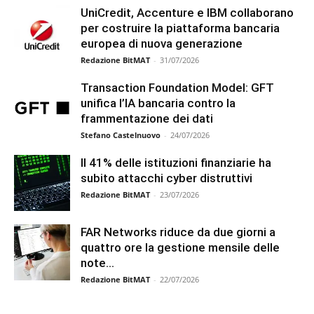
UniCredit, Accenture e IBM collaborano
per costruire la piattaforma bancaria
europea di nuova generazione
Redazione BitMAT
-
31/07/2026
Transaction Foundation Model: GFT
unifica l’IA bancaria contro la
frammentazione dei dati
Stefano Castelnuovo
-
24/07/2026
Il 41% delle istituzioni finanziarie ha
subito attacchi cyber distruttivi
Redazione BitMAT
-
23/07/2026
FAR Networks riduce da due giorni a
quattro ore la gestione mensile delle
note...
Redazione BitMAT
-
22/07/2026