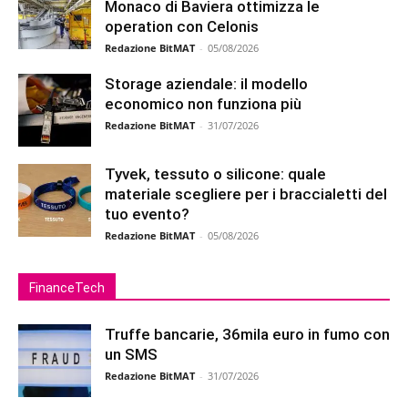
Monaco di Baviera ottimizza le
operation con Celonis
Redazione BitMAT
-
05/08/2026
Storage aziendale: il modello
economico non funziona più
Redazione BitMAT
-
31/07/2026
Tyvek, tessuto o silicone: quale
materiale scegliere per i braccialetti del
tuo evento?
Redazione BitMAT
-
05/08/2026
FinanceTech
Truffe bancarie, 36mila euro in fumo con
un SMS
Redazione BitMAT
-
31/07/2026