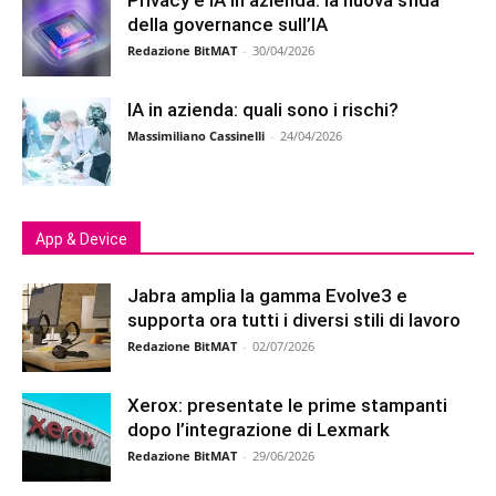
Privacy e IA in azienda: la nuova sfida
della governance sull’IA
Redazione BitMAT
-
30/04/2026
IA in azienda: quali sono i rischi?
Massimiliano Cassinelli
-
24/04/2026
App & Device
Jabra amplia la gamma Evolve3 e
supporta ora tutti i diversi stili di lavoro
Redazione BitMAT
-
02/07/2026
Xerox: presentate le prime stampanti
dopo l’integrazione di Lexmark
Redazione BitMAT
-
29/06/2026