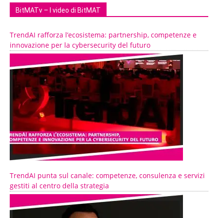
BitMATv – I video di BitMAT
TrendAI rafforza l’ecosistema: partnership, competenze e
innovazione per la cybersecurity del futuro
TrendAI punta sul canale: competenze, consulenza e servizi
gestiti al centro della strategia