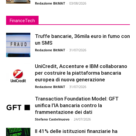
Redazione BitMAT
-
03/08/2026
FinanceTech
Truffe bancarie, 36mila euro in fumo con
un SMS
Redazione BitMAT
-
31/07/2026
UniCredit, Accenture e IBM collaborano
per costruire la piattaforma bancaria
europea di nuova generazione
Redazione BitMAT
-
31/07/2026
Transaction Foundation Model: GFT
unifica l’IA bancaria contro la
frammentazione dei dati
Stefano Castelnuovo
-
24/07/2026
Il 41% delle istituzioni finanziarie ha