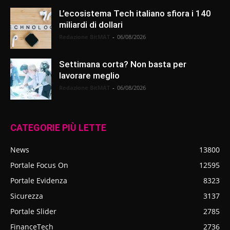
L’ecosistema Tech italiano sfiora i 140
miliardi di dollari
Redazione BitMAT
-
06/08/2026
Settimana corta? Non basta per
lavorare meglio
Redazione BitMAT
-
06/08/2026
CATEGORIE PIÙ LETTE
News
13800
Portale Focus On
12595
Portale Evidenza
8323
Sicurezza
3137
Portale Slider
2785
FinanceTech
2736