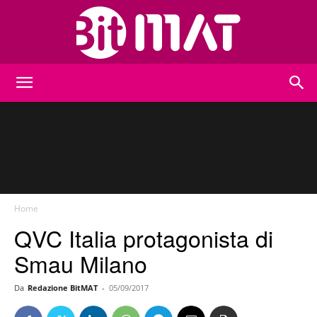
BitMat
Home
QVC Italia protagonista di
Smau Milano
Da
Redazione BitMAT
-
05/09/2017