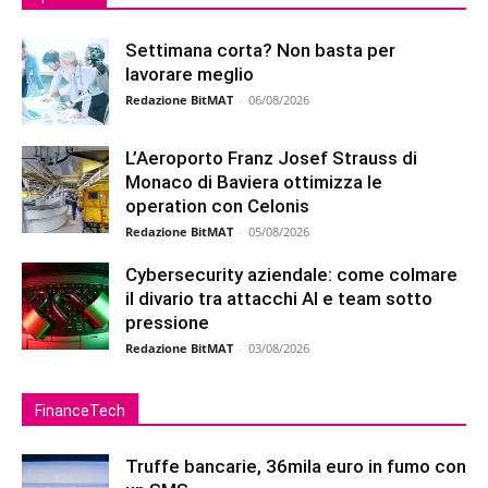
Settimana corta? Non basta per
lavorare meglio
Redazione BitMAT
-
06/08/2026
L’Aeroporto Franz Josef Strauss di
Monaco di Baviera ottimizza le
operation con Celonis
Redazione BitMAT
-
05/08/2026
Cybersecurity aziendale: come colmare
il divario tra attacchi AI e team sotto
pressione
Redazione BitMAT
-
03/08/2026
FinanceTech
Truffe bancarie, 36mila euro in fumo con