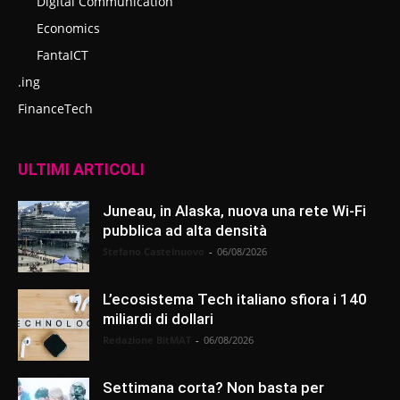
Digital Communication
Economics
FantaICT
.ing
FinanceTech
ULTIMI ARTICOLI
Juneau, in Alaska, nuova una rete Wi-Fi
pubblica ad alta densità
Stefano Castelnuovo
-
06/08/2026
L’ecosistema Tech italiano sfiora i 140
miliardi di dollari
Redazione BitMAT
-
06/08/2026
Settimana corta? Non basta per