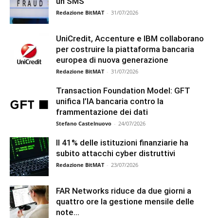
un SMS
Redazione BitMAT
-
31/07/2026
UniCredit, Accenture e IBM collaborano
per costruire la piattaforma bancaria
europea di nuova generazione
Redazione BitMAT
-
31/07/2026
Transaction Foundation Model: GFT
unifica l’IA bancaria contro la
frammentazione dei dati
Stefano Castelnuovo
-
24/07/2026
Il 41% delle istituzioni finanziarie ha
subito attacchi cyber distruttivi
Redazione BitMAT
-
23/07/2026
FAR Networks riduce da due giorni a
quattro ore la gestione mensile delle
note...