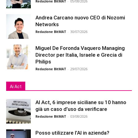
Redazione BitMAT
-
05/08/2026
Andrea Carcano nuovo CEO di Nozomi
Networks
Redazione BitMAT
-
30/07/2026
Miguel De Foronda Vaquero Managing
Director per Italia, Israele e Grecia di
Philips
Redazione BitMAT
-
29/07/2026
Ai Act
AI Act, 6 imprese siciliane su 10 hanno
già un caso d’uso da verificare
Redazione BitMAT
-
03/08/2026
Posso utilizzare l’AI in azienda?