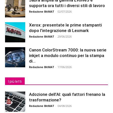
supporta ora tutti i diversi stili di lavoro
Redazione BitMAT
-
02/07/2026
Xerox: presentate le prime stampanti
dopo l’integrazione di Lexmark
Redazione BitMAT
-
29/06/2026
Canon ColorStream 7000: la nuova serie
inkjet a modulo continuo per la stampa
di...
Redazione BitMAT
-
17/06/2026
I più letti
Adozione dell’AI: quali fattori frenano la
trasformazione?
Redazione BitMAT
-
04/08/2026