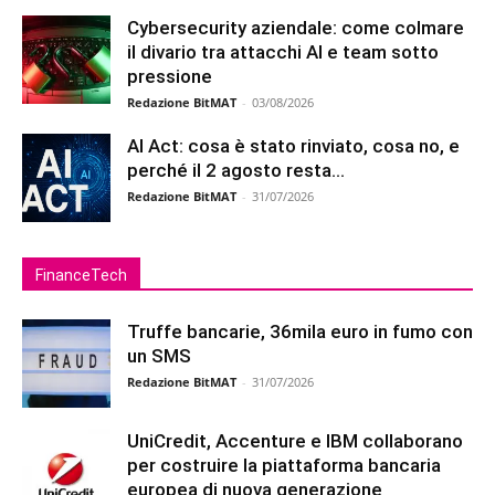
Cybersecurity aziendale: come colmare
il divario tra attacchi AI e team sotto
pressione
Redazione BitMAT
-
03/08/2026
AI Act: cosa è stato rinviato, cosa no, e
perché il 2 agosto resta...
Redazione BitMAT
-
31/07/2026
FinanceTech
Truffe bancarie, 36mila euro in fumo con
un SMS
Redazione BitMAT
-
31/07/2026
UniCredit, Accenture e IBM collaborano
per costruire la piattaforma bancaria
europea di nuova generazione