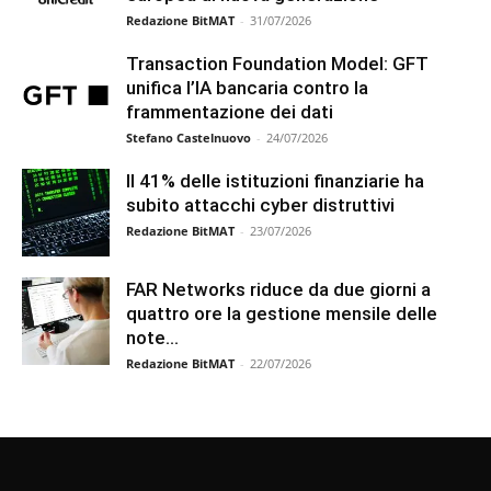
Redazione BitMAT
-
31/07/2026
Transaction Foundation Model: GFT
unifica l’IA bancaria contro la
frammentazione dei dati
Stefano Castelnuovo
-
24/07/2026
Il 41% delle istituzioni finanziarie ha
subito attacchi cyber distruttivi
Redazione BitMAT
-
23/07/2026
FAR Networks riduce da due giorni a
quattro ore la gestione mensile delle
note...
Redazione BitMAT
-
22/07/2026