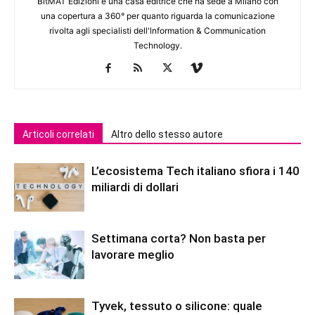
BitMAT Edizioni è una casa editrice che ha sede a Milano con
una copertura a 360° per quanto riguarda la comunicazione
rivolta agli specialisti dell'lnformation & Communication
Technology.
Articoli correlati
Altro dello stesso autore
L’ecosistema Tech italiano sfiora i 140
miliardi di dollari
Settimana corta? Non basta per
lavorare meglio
Tyvek, tessuto o silicone: quale