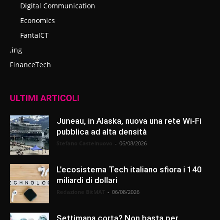
Digital Communication
Economics
FantaICT
.ing
FinanceTech
ULTIMI ARTICOLI
Juneau, in Alaska, nuova una rete Wi-Fi
pubblica ad alta densità
Stefano Castelnuovo
-
06/08/2026
L’ecosistema Tech italiano sfiora i 140
miliardi di dollari
Redazione BitMAT
-
06/08/2026
Settimana corta? Non basta per