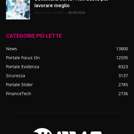
lavorare meglio
Redazione BitMAT
-
06/08/2026
CATEGORIE PIÙ LETTE
News
13800
Portale Focus On
12595
Portale Evidenza
8323
Sicurezza
3137
Portale Slider
2785
FinanceTech
2736