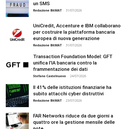
un SMS
Redazione BitMAT
-
31/07/2026
UniCredit, Accenture e IBM collaborano
per costruire la piattaforma bancaria
europea di nuova generazione
Redazione BitMAT
-
31/07/2026
Transaction Foundation Model: GFT
unifica l’IA bancaria contro la
frammentazione dei dati
Stefano Castelnuovo
-
24/07/2026
Il 41% delle istituzioni finanziarie ha
subito attacchi cyber distruttivi
Redazione BitMAT
-
23/07/2026
FAR Networks riduce da due giorni a
quattro ore la gestione mensile delle
note...