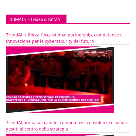
BitMATv – I video di BitMAT
TrendAI rafforza l’ecosistema: partnership, competenze e
innovazione per la cybersecurity del futuro
TrendAI punta sul canale: competenze, consulenza e servizi
gestiti al centro della strategia