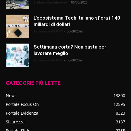
Stefano Castelnuovo
-
06/08/2026
L’ecosistema Tech italiano sfiora i 140
miliardi di dollari
Redazione BitMAT
-
06/08/2026
Settimana corta? Non basta per
lavorare meglio
Redazione BitMAT
-
06/08/2026
CATEGORIE PIÙ LETTE
News
13800
Portale Focus On
12595
Portale Evidenza
8323
Sicurezza
3137
Portale Slider
2785