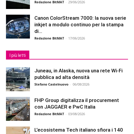
Redazione BitMAT
-
29/06/2026
Canon ColorStream 7000: la nuova serie
inkjet a modulo continuo per la stampa
di...
Redazione BitMAT
-
17/06/2026
I più letti
Juneau, in Alaska, nuova una rete Wi-Fi
pubblica ad alta densità
Stefano Castelnuovo
-
06/08/2026
FHP Group digitalizza il procurement
con JAGGAER e PwC Italia
Redazione BitMAT
-
03/08/2026
L’ecosistema Tech italiano sfiora i 140