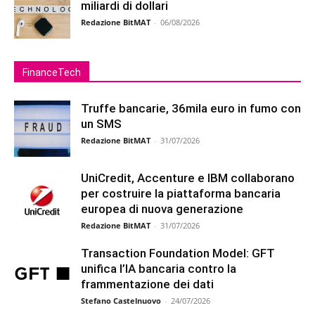
miliardi di dollari
Redazione BitMAT
-
06/08/2026
FinanceTech
Truffe bancarie, 36mila euro in fumo con
un SMS
Redazione BitMAT
-
31/07/2026
UniCredit, Accenture e IBM collaborano
per costruire la piattaforma bancaria
europea di nuova generazione
Redazione BitMAT
-
31/07/2026
Transaction Foundation Model: GFT
unifica l’IA bancaria contro la
frammentazione dei dati
Stefano Castelnuovo
-
24/07/2026