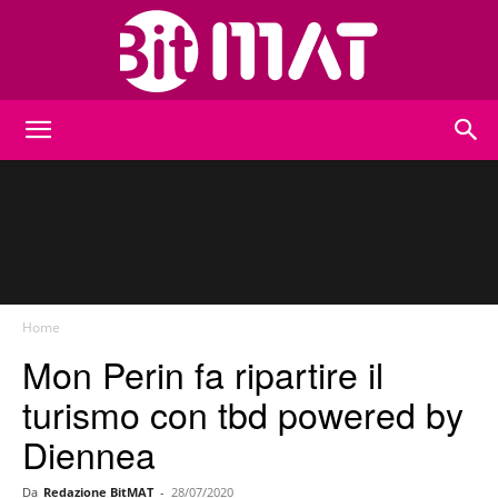
BitMat
Home
Mon Perin fa ripartire il
turismo con tbd powered by
Diennea
Da
Redazione BitMAT
-
28/07/2020