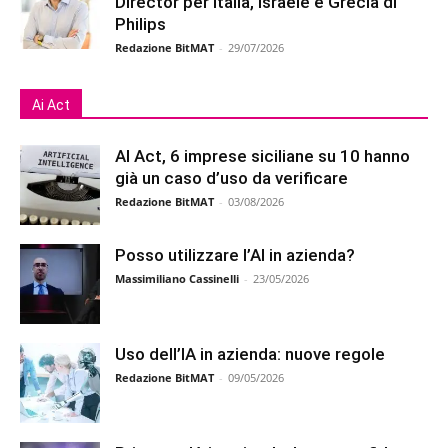
Director per Italia, Israele e Grecia di
Philips
Redazione BitMAT
-
29/07/2026
Ai Act
AI Act, 6 imprese siciliane su 10 hanno
già un caso d’uso da verificare
Redazione BitMAT
-
03/08/2026
Posso utilizzare l’AI in azienda?
Massimiliano Cassinelli
-
23/05/2026
Uso dell’IA in azienda: nuove regole
Redazione BitMAT
-
09/05/2026