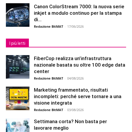
Canon ColorStream 7000: la nuova serie
inkjet a modulo continuo per la stampa
di...
Redazione BitMAT
-
17/06/2026
I più letti
FiberCop realizza un’infrastruttura
nazionale basata su oltre 100 edge data
center
Redazione BitMAT
-
04/08/2026
Marketing frammentato, risultati
incompleti: perché serve tornare a una
visione integrata
Redazione BitMAT
-
03/08/2026
Settimana corta? Non basta per
lavorare meglio