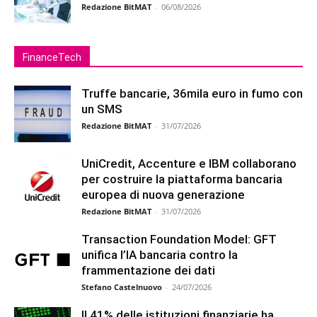
Redazione BitMAT
-
06/08/2026
FinanceTech
Truffe bancarie, 36mila euro in fumo con
un SMS
Redazione BitMAT
-
31/07/2026
UniCredit, Accenture e IBM collaborano
per costruire la piattaforma bancaria
europea di nuova generazione
Redazione BitMAT
-
31/07/2026
Transaction Foundation Model: GFT
unifica l’IA bancaria contro la
frammentazione dei dati
Stefano Castelnuovo
-
24/07/2026
Il 41% delle istituzioni finanziarie ha