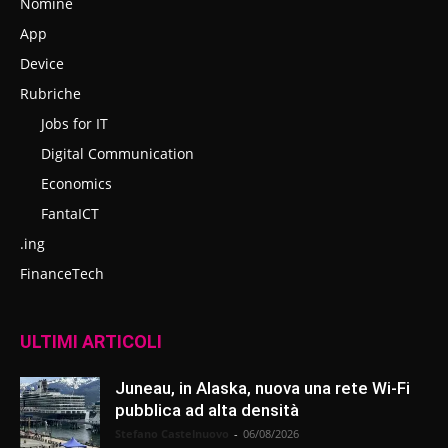
Nomine
App
Device
Rubriche
Jobs for IT
Digital Communication
Economics
FantaICT
.ing
FinanceTech
ULTIMI ARTICOLI
Juneau, in Alaska, nuova una rete Wi-Fi
pubblica ad alta densità
Stefano Castelnuovo
-
06/08/2026