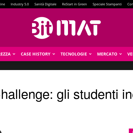
zine
Industry 5.0
Sanità Digitale
ReStart in Green
Speciale Stampanti
Con
REZZA
CASE HISTORY
TECNOLOGIE
MERCATO
VE
BitMat
allenge: gli studenti in