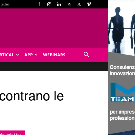
tattaci
RTICAL
APP
WEBINARS
contrano le