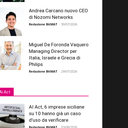
Andrea Carcano nuovo CEO
di Nozomi Networks
Redazione BitMAT
-
30/07/2026
Miguel De Foronda Vaquero
Managing Director per
Italia, Israele e Grecia di
Philips
Redazione BitMAT
-
29/07/2026
Ai Act
AI Act, 6 imprese siciliane
su 10 hanno già un caso
d’uso da verificare
Redazione BitMAT
-
03/08/2026