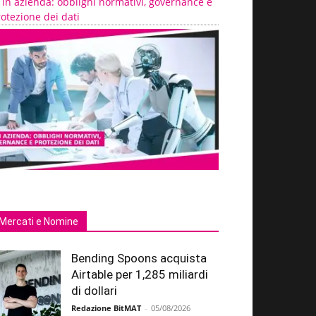
 in azienda: obblighi normativi, governance e
otezione dei dati
Mercati e Nomine
Bending Spoons acquista
Airtable per 1,285 miliardi
di dollari
Redazione BitMAT
-
05/08/2026