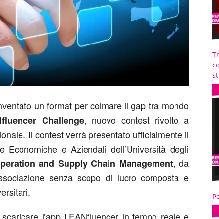
T
co
st
nventato un format per colmare il gap tra mondo
, nuovo contest rivolto a
fluencer Challenge
nale. Il contest verrà presentato ufficialmente il
 Economiche e Aziendali dell’Università degli
, da
peration and Supply Chain Management
associazione senza scopo di lucro composta e
rsitari.
Pe
o scaricare l’app LEANfluencer in tempo reale e