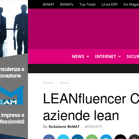
BitMAT
BitMATv
Top Trade
Linea EDP
Itis Maga
NEWS
INTERNET
SICU
Home
News
LEANfluencer Ch
aziende lean
Da
Redazione BitMAT
-
26/03/2019