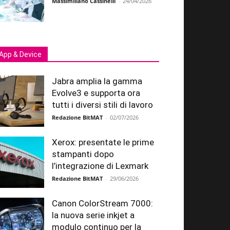
Massimiliano Cassinelli
-
24/04/2026
App & Device
Jabra amplia la gamma
Evolve3 e supporta ora
tutti i diversi stili di lavoro
Redazione BitMAT
-
02/07/2026
Xerox: presentate le prime
stampanti dopo
l’integrazione di Lexmark
Redazione BitMAT
-
29/06/2026
Canon ColorStream 7000:
la nuova serie inkjet a
modulo continuo per la