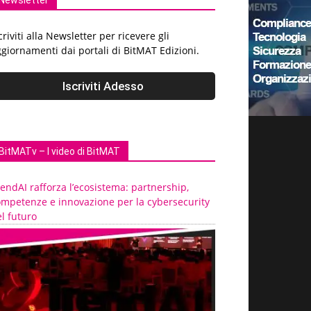
Newsletter
criviti alla Newsletter per ricevere gli
giornamenti dai portali di BitMAT Edizioni.
BitMATv – I video di BitMAT
endAI rafforza l’ecosistema: partnership,
ompetenze e innovazione per la cybersecurity
l futuro