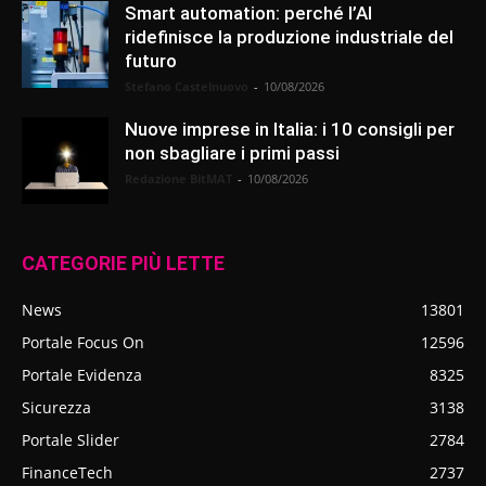
Smart automation: perché l’AI
ridefinisce la produzione industriale del
futuro
Stefano Castelnuovo
-
10/08/2026
Nuove imprese in Italia: i 10 consigli per
non sbagliare i primi passi
Redazione BitMAT
-
10/08/2026
CATEGORIE PIÙ LETTE
News
13801
Portale Focus On
12596
Portale Evidenza
8325
Sicurezza
3138
Portale Slider
2784
FinanceTech
2737