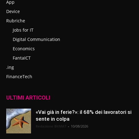
App
Device
Rubriche
Jobs for IT
Digital Communication
Economics
FantaICT
.ing
FinanceTech
ULTIMI ARTICOLI
«Vai già in ferie?»: il 68% dei lavoratori si
sente in colpa
Redazione BitMAT
-
10/08/2026