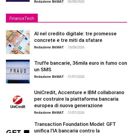
Redazione BitMAT
-
05/08/2026
FinanceTech
AI nel credito digitale: tre promesse
concrete e tre miti da sfatare
Redazione BitMAT
-
10/08/2026
Truffe bancarie, 36mila euro in fumo con
un SMS
Redazione BitMAT
-
31/07/2026
UniCredit, Accenture e IBM collaborano
per costruire la piattaforma bancaria
europea di nuova generazione
Redazione BitMAT
-
31/07/2026
Transaction Foundation Model: GFT
unifica l’IA bancaria contro la