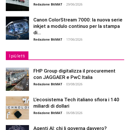
Redazione BitMAT
-
29/06/2026
Canon ColorStream 7000: la nuova serie
inkjet a modulo continuo per la stampa
di...
Redazione BitMAT
-
17/06/2026
I più letti
FHP Group digitalizza il procurement
con JAGGAER e PwC Italia
Redazione BitMAT
-
03/08/2026
L’ecosistema Tech italiano sfiora i 140
miliardi di dollari
Redazione BitMAT
-
06/08/2026
Agenti AI: chi li governa davvero?