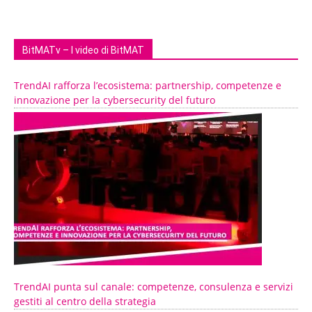
BitMATv – I video di BitMAT
TrendAI rafforza l’ecosistema: partnership, competenze e
innovazione per la cybersecurity del futuro
TrendAI punta sul canale: competenze, consulenza e servizi
gestiti al centro della strategia