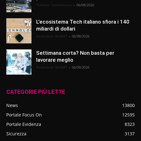
Stefano Castelnuovo
-
06/08/2026
L’ecosistema Tech italiano sfiora i 140
miliardi di dollari
Redazione BitMAT
-
06/08/2026
Settimana corta? Non basta per
lavorare meglio
Redazione BitMAT
-
06/08/2026
CATEGORIE PIÙ LETTE
News
13800
Portale Focus On
12595
Portale Evidenza
8323
Sicurezza
3137