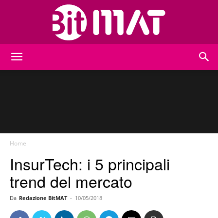
BitMat
Home
InsurTech: i 5 principali
trend del mercato
Da
Redazione BitMAT
-
10/05/2018