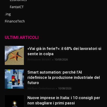
FantaICT
.ing
FinanceTech
ULTIMI ARTICOLI
«Vai già in ferie?»: il 68% dei lavoratori si
sente in colpa
Redazione BitMAT
-
10/08/2026
Smart automation: perché l’AI
ridefinisce la produzione industriale del
futuro
Stefano Castelnuovo
-
10/08/2026
Nuove imprese in Italia: i 10 consigli per
non sbagliare i primi passi