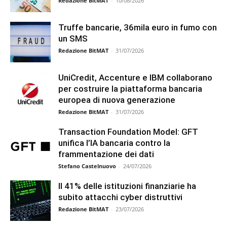
Redazione BitMAT
-
10/08/2026
Truffe bancarie, 36mila euro in fumo con
un SMS
Redazione BitMAT
-
31/07/2026
UniCredit, Accenture e IBM collaborano
per costruire la piattaforma bancaria
europea di nuova generazione
Redazione BitMAT
-
31/07/2026
Transaction Foundation Model: GFT
unifica l’IA bancaria contro la
frammentazione dei dati
Stefano Castelnuovo
-
24/07/2026
Il 41% delle istituzioni finanziarie ha
subito attacchi cyber distruttivi
Redazione BitMAT
-
23/07/2026