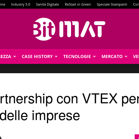
zine
Industry 5.0
Sanità Digitale
ReStart in Green
Speciale Stampanti
Con
REZZA
CASE HISTORY
TECNOLOGIE
MERCATO
VE
BitMat
rtnership con VTEX per
 delle imprese