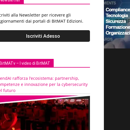
Newsletter
criviti alla Newsletter per ricevere gli
giornamenti dai portali di BitMAT Edizioni.
BitMATv – I video di BitMAT
endAI rafforza l’ecosistema: partnership,
ompetenze e innovazione per la cybersecurity
l futuro