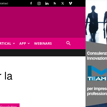
tattaci
RTICAL
APP
WEBINARS
 la