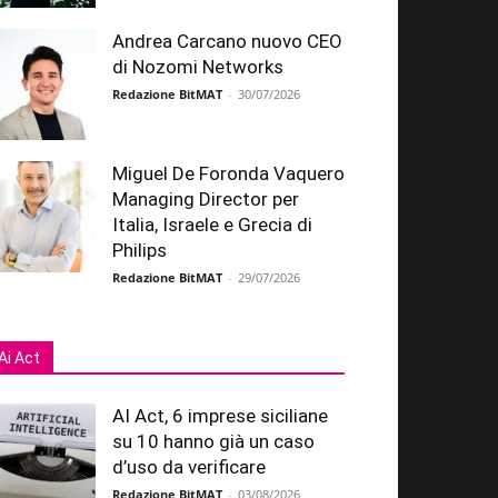
Andrea Carcano nuovo CEO
di Nozomi Networks
Redazione BitMAT
-
30/07/2026
Miguel De Foronda Vaquero
Managing Director per
Italia, Israele e Grecia di
Philips
Redazione BitMAT
-
29/07/2026
Ai Act
AI Act, 6 imprese siciliane
su 10 hanno già un caso
d’uso da verificare
Redazione BitMAT
-
03/08/2026