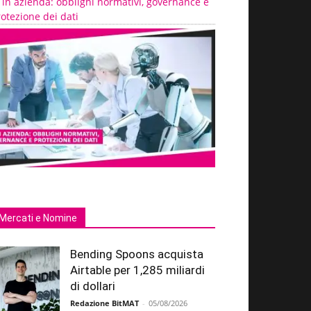
 in azienda: obblighi normativi, governance e
otezione dei dati
Mercati e Nomine
Bending Spoons acquista
Airtable per 1,285 miliardi
di dollari
Redazione BitMAT
-
05/08/2026