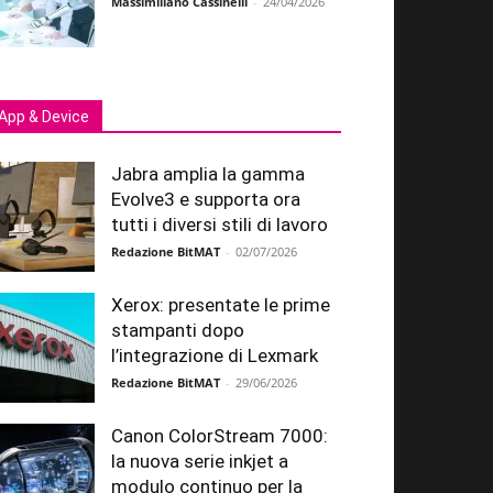
Massimiliano Cassinelli
-
24/04/2026
App & Device
Jabra amplia la gamma
Evolve3 e supporta ora
tutti i diversi stili di lavoro
Redazione BitMAT
-
02/07/2026
Xerox: presentate le prime
stampanti dopo
l’integrazione di Lexmark
Redazione BitMAT
-
29/06/2026
Canon ColorStream 7000:
la nuova serie inkjet a
modulo continuo per la