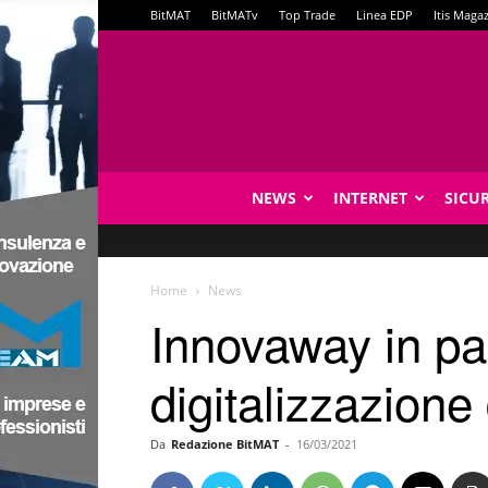
BitMAT
BitMATv
Top Trade
Linea EDP
Itis Maga
NEWS
INTERNET
SICU
Home
News
Innovaway in pa
digitalizzazione
Da
Redazione BitMAT
-
16/03/2021