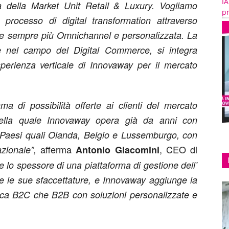
IA
rta della Market Unit Retail & Luxury. Vogliamo
pr
o processo di digital transformation attraverso
e sempre più Omnichannel e personalizzata. La
le nel campo del Digital Commerce, si integra
perienza verticale di Innovaway per il mercato
a di possibilità offerte ai clienti del mercato
nella quale Innovaway opera già da anni con
n Paesi quali Olanda, Belgio e Lussemburgo, con
afferma
, CEO di
zionale”,
Antonio Giacomini
 e lo spessore di una piattaforma di gestione dell’
te le sue sfaccettature, e Innovaway aggiunge la
ottica B2C che B2B con soluzioni personalizzate e