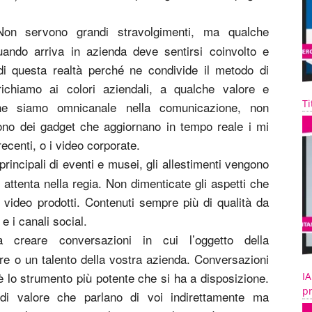
n servono grandi stravolgimenti, ma qualche
quando arriva in azienda deve sentirsi coinvolto e
di questa realtà perché ne condivide il metodo di
 richiamo ai colori aziendali, a qualche valore e
Ti
che siamo omnicanale nella comunicazione, non
tono dei gadget che aggiornano in tempo reale i mi
ecenti, o i video corporate.
rincipali di eventi e musei, gli allestimenti vengono
 attenta nella regia. Non dimenticate gli aspetti che
ei video prodotti. Contenuti sempre più di qualità da
 e i canali social.
creare conversazioni in cui l’oggetto della
re o un talento della vostra azienda. Conversazioni
è lo strumento più potente che si ha a disposizione.
IA
pr
 di valore che parlano di voi indirettamente ma