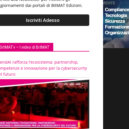
giornamenti dai portali di BitMAT Edizioni.
BitMATv – I video di BitMAT
endAI rafforza l’ecosistema: partnership,
ompetenze e innovazione per la cybersecurity
l futuro