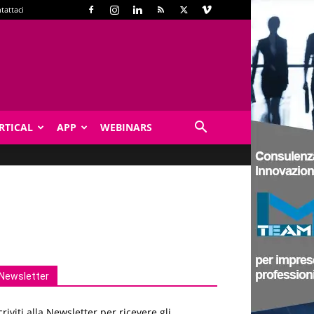
tattaci
RTICAL
APP
WEBINARS
Newsletter
criviti alla Newsletter per ricevere gli