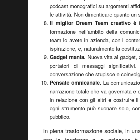
podcast monografici su argomenti affid
le attività. Non dimenticare quanto un
Il miglior Dream Team creativo è i
formazione nell’ambito della comunic
team lo avete in azienda, con i conten
ispirazione, e, naturalmente la costituz
Nuova vita ai gadget, 
Gadget mania.
portatori di messaggi significativ
conversazione che stupisce e coinvolge
La comunicazion
Pensate omnicanale.
narrazione totale che va governata e
in relazione con gli altri e costruir
ogni strumento può suonare solo, con
pubblico.
In piena trasformazione sociale, in un
con le tendenze e le esigenze è d