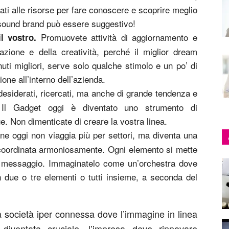
ati alle risorse per fare conoscere e scoprire meglio
 sound brand può essere suggestivo!
Promuovete attività di aggiornamento e
l vostro.
azione e della creatività, perché il miglior dream
uti migliori, serve solo qualche stimolo e un po’ di
ione all’interno dell’azienda.
desiderati, ricercati, ma anche di grande tendenza e
i. Il Gadget oggi è diventato uno strumento di
. Non dimenticate di creare la vostra linea.
e oggi non viaggia più per settori, ma diventa una
 coordinata armoniosamente. Ogni elemento si mette
e il messaggio. Immaginatelo come un’orchestra dove
 due o tre elementi o tutti insieme, a seconda del
a società iper connessa dove l’immagine in linea
iventata cruciale, l’impresa deve rinnovare