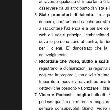
attraverso qualcosa di importante è la
osservare da un altro punto di vista e l
La squa
Siate promotori di talento.
squadra, sarà un modo anche per attrar
a raccontare l’azienda e a parlare del
web e i vostri principali ambasciator
dove le persone sono al centro, le ri
per i clienti. E’ dimostrato che la
coinvolgimento.
Ricordate che video, audio e scatt
registrano le dichiarazioni, si registra 
cogliere impreparati, ma anzi sfruttat
Imparate a muovervi davanti ad una te
dettagli che possono valorizzare il bra
E
Video e Podcast i migliori alleati.
podcast quelli a cui si presta maggior
sempre consapevole! Quindi, video r