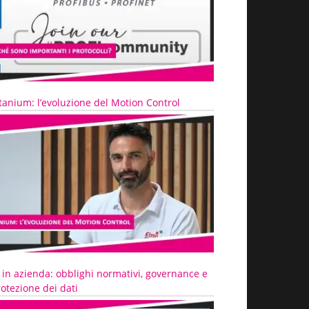
tanium: l’evoluzione del Motion Control
 in azienda: obblighi normativi, governance e
otezione dei dati