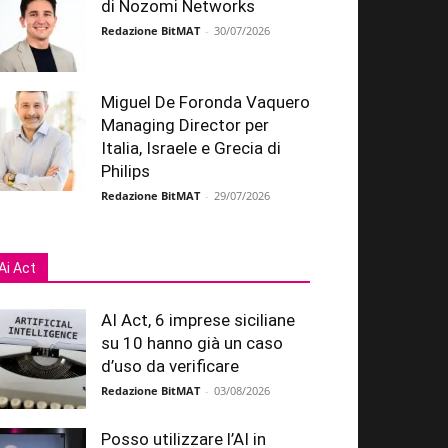
di Nozomi Networks
Redazione BitMAT
-
30/07/2026
Miguel De Foronda Vaquero
Managing Director per
Italia, Israele e Grecia di
Philips
Redazione BitMAT
-
29/07/2026
Ai Act
AI Act, 6 imprese siciliane
su 10 hanno già un caso
d’uso da verificare
Redazione BitMAT
-
03/08/2026
Posso utilizzare l’AI in