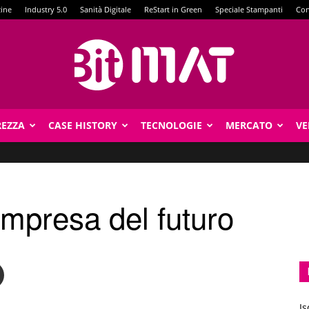
zine
Industry 5.0
Sanità Digitale
ReStart in Green
Speciale Stampanti
Con
REZZA
CASE HISTORY
TECNOLOGIE
MERCATO
VE
BitMat
’impresa del futuro
Is