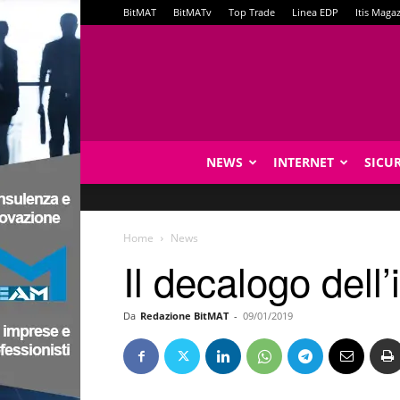
BitMAT
BitMATv
Top Trade
Linea EDP
Itis Maga
NEWS
INTERNET
SICU
Home
News
Il decalogo dell
Da
Redazione BitMAT
-
09/01/2019