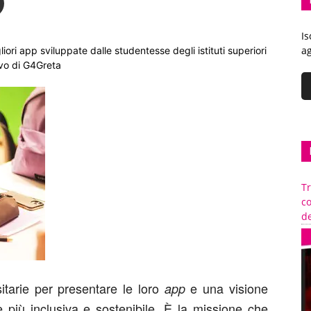
Is
ag
iori app sviluppate dalle studentesse degli istituti superiori
ivo di G4Greta
Tr
c
de
sitarie per presentare le loro
e una visione
app
e più inclusiva e sostenibile. È la missione che