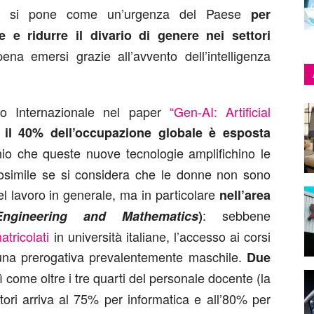
ne si pone come un’urgenza del Paese
per
e e ridurre il divario di genere nei settori
pena emersi grazie all’avvento dell’intelligenza
o Internazionale nel paper
“Gen-AI: Artificial
”
il 40% dell’occupazione globale è esposta
chio che queste nuove tecnologie amplifichino le
osimile se si considera che le donne non sono
l lavoro in generale, ma in particolare
nell’area
: sebbene
Engineering and Mathematics
)
tricolati
in università italiane, l’accesso ai corsi
una prerogativa prevalentemente maschile.
Due
ì come oltre i tre quarti del personale docente (la
tori arriva al 75% per informatica e all’80% per