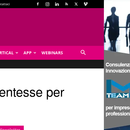
tattaci
RTICAL
APP
WEBINARS
dentesse per