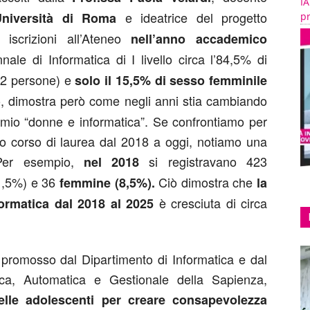
IA
e ideatrice del progetto
Università di Roma
pr
iscrizioni all’Ateneo
nell’anno accademico
nale di Informatica di I livello circa l’84,5% di
52 persone) e
solo il
15,5% di sesso femminile
uo, dimostra però come negli anni stia cambiando
omio “donne e informatica”. Se confrontiamo per
so corso di laurea dal 2018 a oggi, notiamo una
. Per esempio,
si registravano 423
nel 2018
91,5%) e 36
Ciò dimostra che
femmine (8,5%).
la
è cresciuta di circa
formatica dal 2018 al 2025
romosso dal Dipartimento di Informatica e dal
ica, Automatica e Gestionale della Sapienza,
elle adolescenti per creare consapevolezza