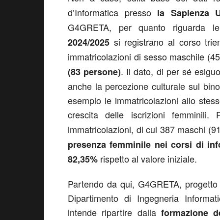
d’Informatica presso
la Sapienza 
G4GRETA, per quanto riguarda le 
si registrano al corso trien
2024/2025
immatricolazioni di sesso maschile (4
. Il dato, di per sé esig
(83 persone)
anche la percezione culturale sul bin
esempio le immatricolazioni allo stes
crescita delle iscrizioni femminili
immatricolazioni, di cui 387 maschi (
presenza femminile nei corsi di in
rispetto al valore iniziale.
82,35%
Partendo da qui, G4GRETA, progetto p
Dipartimento di Ingegneria Informat
intende ripartire dalla
formazione d