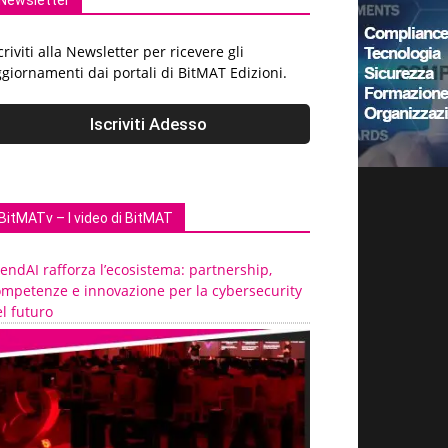
Newsletter
criviti alla Newsletter per ricevere gli
giornamenti dai portali di BitMAT Edizioni.
BitMATv – I video di BitMAT
endAI rafforza l’ecosistema: partnership,
ompetenze e innovazione per la cybersecurity
l futuro