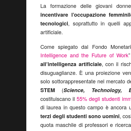
La formazione delle giovani don
incentivare l’occupazione femminil
, soprattutto in quelli ap
tecnologici
artificiale.
Come spiegato dal Fondo Monetari
Intelligence and the Future of Work
, con il ris
all’intelligenza artificiale
disuguaglianze. È una proiezione ver
solo sottorappresentate nel mercato de
(
STEM
Science, Technology, 
costituiscano il
55% degli studenti imma
di laurea in questo campo è ancora 
, cos
terzi degli studenti sono uomini
quota maschile di professori e ricerca