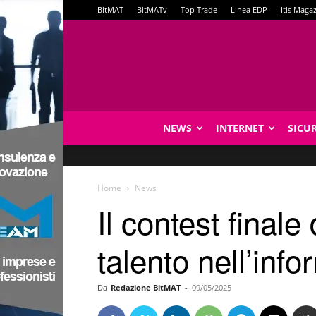
BitMAT
BitMATv
Top Trade
Linea EDP
Itis Maga
NEWS
INTERNET
SICU
Home
News
Il contest final
talento nell’info
Da
Redazione BitMAT
-
09/05/2025