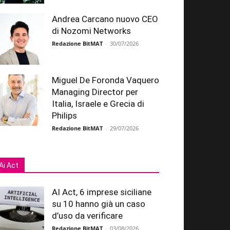
Andrea Carcano nuovo CEO
di Nozomi Networks
Redazione BitMAT
-
30/07/2026
Miguel De Foronda Vaquero
Managing Director per
Italia, Israele e Grecia di
Philips
Redazione BitMAT
-
29/07/2026
Ai Act
AI Act, 6 imprese siciliane
su 10 hanno già un caso
d’uso da verificare
Redazione BitMAT
-
03/08/2026