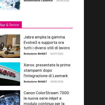
Massimiliano Cassinelli
-
24/04/2026
App & Device
Jabra amplia la gamma
Evolve3 e supporta ora
tutti i diversi stili di lavoro
Redazione BitMAT
-
02/07/2026
Xerox: presentate le prime
stampanti dopo
l’integrazione di Lexmark
Redazione BitMAT
-
29/06/2026
Canon ColorStream 7000:
la nuova serie inkjet a
modulo continuo per la