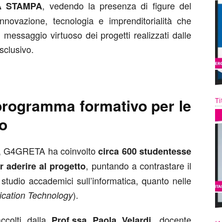
, vedendo la presenza di figure del
A STAMPA
novazione, tecnologia e imprenditorialità che
 messaggio virtuoso dei progetti realizzati dalle
sclusivo.
rogramma formativo per le
Ti
ro
ico, G4GRETA ha coinvolto
circa 600 studentesse
, puntando a contrastare il
r aderire al progetto
 studio accademici sull’informatica, quanto nelle
).
cation Technology
ccolti dalla
, docente
Prof.ssa Paola Velardi