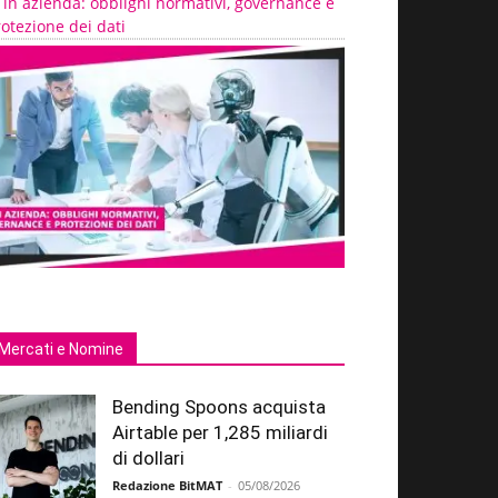
 in azienda: obblighi normativi, governance e
otezione dei dati
Mercati e Nomine
Bending Spoons acquista
Airtable per 1,285 miliardi
di dollari
Redazione BitMAT
-
05/08/2026