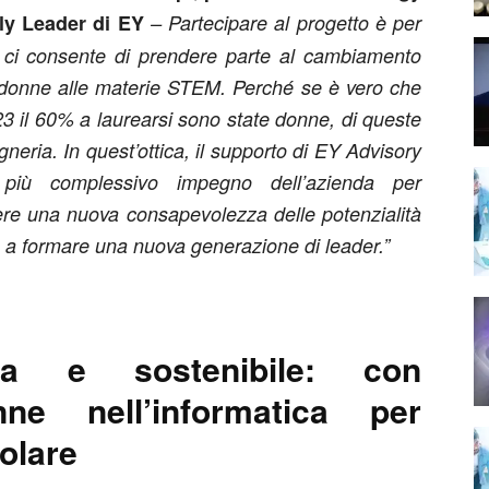
aly Leader di EY
– Partecipare al progetto è per
 ci consente di prendere parte al cambiamento
e donne alle materie STEM. Perché se è vero che
2023 il 60% a laurearsi sono state donne, di queste
eria. In quest’ottica, il supporto di EY Advisory
iù complessivo impegno dell’azienda per
ere una nuova consapevolezza delle potenzialità
e a formare una nuova generazione di leader.”
iva e sostenibile: con
e nell’informatica per
colare