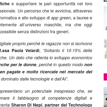
e supportare le pari opportunità nel loro
fiche
ssionale. Un percorso che le avvicina, attraverso
formatica e allo sviluppo di
, a lauree e
app green
entemente all’universo maschile, ma che oggi
possibile senza distinzioni tra generi.
 digitale proprio perché le ragazze non si iscrivono
,
f.ssa Paola Velardi
“Soltanto il 10-15% delle
che. Un dato che rallenta lo sviluppo economico
nche per le donne
, perché in questo modo
non
en pagate e molto ricercate nel mercato del
 dominato dalle tecnologie e dall’AI”.
presentano un potenziale inespresso che, se
olmare il fabbisogno di competenze digitali e
menta
,
Sharon Di Nepi
partner del Technology