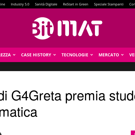
zine
Industry 5.0
Sanità Digitale
ReStart in Green
Speciale Stampanti
Con
REZZA
CASE HISTORY
TECNOLOGIE
MERCATO
VE
BitMat
e di G4Greta premia stu
rmatica