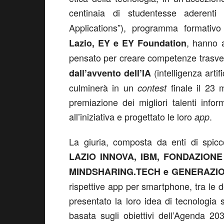
centinaia di studentesse aderenti
Applications”), programma formativ
, hanno a
Lazio, EY e EY Foundation
pensato per creare competenze trasver
(intelligenza artif
dall’avvento dell’IA
culminerà in un
finale il 23 
contest
premiazione dei migliori talenti info
all’iniziativa e progettato le loro
.
app
La giuria, composta da enti di spi
LAZIO INNOVA,
IBM, FONDAZIONE
MINDSHARING.TECH e GENERAZIO
rispettive app per smartphone, tra le
presentato la loro idea di tecnologia s
basata sugli obiettivi dell’Agenda 20