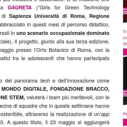
 a
(“Girls for Green Technology
G4GRETA
o di
Sapienza Università di Roma, Regione
bbracciato in questi mesi di percorso didattico,
sali in
T
uno scenario occupazionale dominato
co
iciale). Il progetto, giunto alla sua terza edizione,
st
maggio presso l’Orto Botanico di Roma, con la
rmatici tra le adolescenti che hanno partecipato
cco del panorama
e dell’innovazione come
tech
 MONDO DIGITALE, FONDAZIONE BRACCO,
valuterà i team più meritevoli, con le
NE STEM,
 decine di squadre che in queste settimane hanno
ostenibile, attraverso la realizzazione di un’
app
Pe
30. A questo titolo, il 23 maggio si aggiungerà