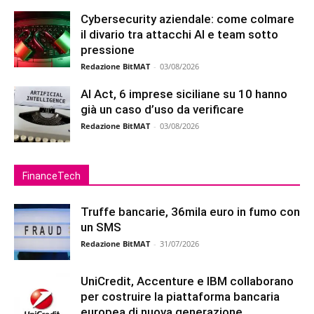
Cybersecurity aziendale: come colmare
il divario tra attacchi AI e team sotto
pressione
Redazione BitMAT
-
03/08/2026
AI Act, 6 imprese siciliane su 10 hanno
già un caso d’uso da verificare
Redazione BitMAT
-
03/08/2026
FinanceTech
Truffe bancarie, 36mila euro in fumo con
un SMS
Redazione BitMAT
-
31/07/2026
UniCredit, Accenture e IBM collaborano
per costruire la piattaforma bancaria
europea di nuova generazione