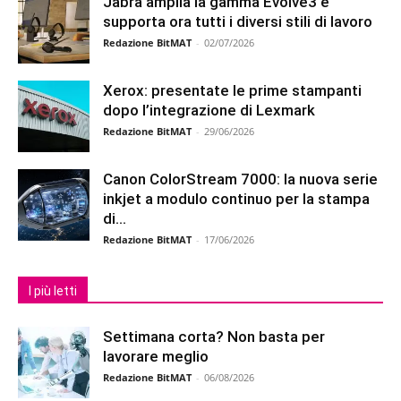
Jabra amplia la gamma Evolve3 e
supporta ora tutti i diversi stili di lavoro
Redazione BitMAT
-
02/07/2026
Xerox: presentate le prime stampanti
dopo l’integrazione di Lexmark
Redazione BitMAT
-
29/06/2026
Canon ColorStream 7000: la nuova serie
inkjet a modulo continuo per la stampa
di...
Redazione BitMAT
-
17/06/2026
I più letti
Settimana corta? Non basta per
lavorare meglio
Redazione BitMAT
-
06/08/2026