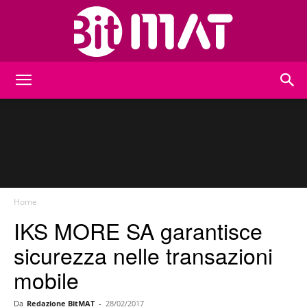
BitMat
Home
IKS MORE SA garantisce
sicurezza nelle transazioni
mobile
Da
Redazione BitMAT
-
28/02/2017