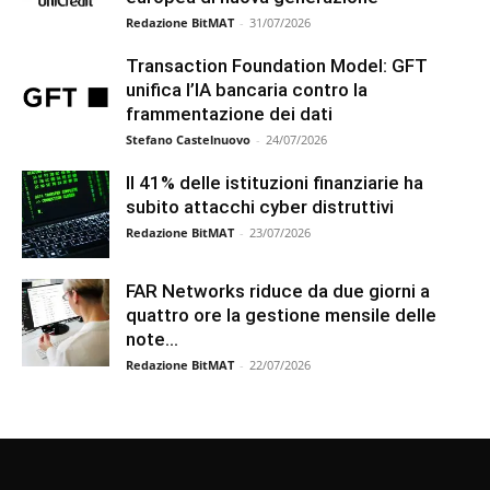
Redazione BitMAT
-
31/07/2026
Transaction Foundation Model: GFT
unifica l’IA bancaria contro la
frammentazione dei dati
Stefano Castelnuovo
-
24/07/2026
Il 41% delle istituzioni finanziarie ha
subito attacchi cyber distruttivi
Redazione BitMAT
-
23/07/2026
FAR Networks riduce da due giorni a
quattro ore la gestione mensile delle
note...
Redazione BitMAT
-
22/07/2026