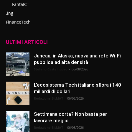
FantaICT
.ing
FinanceTech
ULTIMI ARTICOLI
Juneau, in Alaska, nuova una rete Wi-Fi
pubblica ad alta densità
Stefano Castelnuovo
-
06/08/2026
L’ecosistema Tech italiano sfiora i 140
miliardi di dollari
Redazione BitMAT
-
06/08/2026
Settimana corta? Non basta per
lavorare meglio
Redazione BitMAT
-
06/08/2026