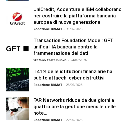
UniCredit, Accenture e IBM collaborano
per costruire la piattaforma bancaria
europea di nuova generazione
Redazione BitMAT
-
31/07/2026
Transaction Foundation Model: GFT
unifica l’IA bancaria contro la
frammentazione dei dati
Stefano Castelnuovo
-
24/07/2026
Il 41% delle istituzioni finanziarie ha
subito attacchi cyber distruttivi
Redazione BitMAT
-
23/07/2026
FAR Networks riduce da due giorni a
quattro ore la gestione mensile delle
note...
Redazione BitMAT
-
22/07/2026