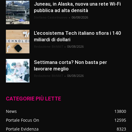
Juneau, in Alaska, nuova una rete Wi-Fi
pubblica ad alta densità
Stefano Castelnuovo
-
06/08/2026
L’ecosistema Tech italiano sfiora i 140
miliardi di dollari
Redazione BitMAT
-
06/08/2026
Settimana corta? Non basta per
lavorare meglio
Redazione BitMAT
-
06/08/2026
CATEGORIE PIÙ LETTE
News
13800
Portale Focus On
12595
Portale Evidenza
8323