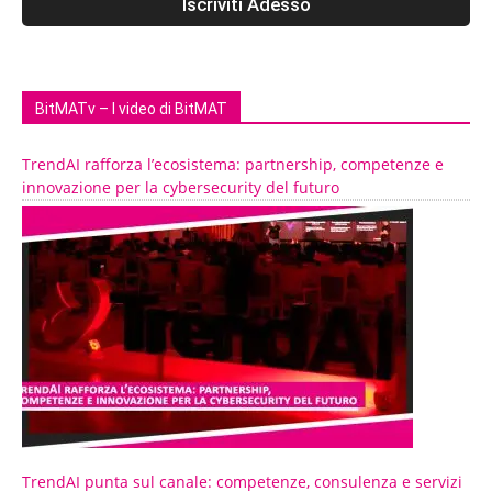
BitMATv – I video di BitMAT
TrendAI rafforza l’ecosistema: partnership, competenze e
innovazione per la cybersecurity del futuro
TrendAI punta sul canale: competenze, consulenza e servizi