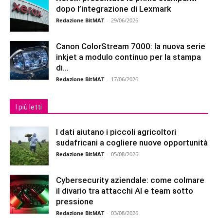
dopo l’integrazione di Lexmark
Redazione BitMAT
-
29/06/2026
Canon ColorStream 7000: la nuova serie
inkjet a modulo continuo per la stampa
di...
Redazione BitMAT
-
17/06/2026
I più letti
I dati aiutano i piccoli agricoltori
sudafricani a cogliere nuove opportunità
Redazione BitMAT
-
05/08/2026
Cybersecurity aziendale: come colmare
il divario tra attacchi AI e team sotto
pressione
Redazione BitMAT
-
03/08/2026