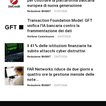
per costruire la piattaforma bancaria
europea di nuova generazione
Redazione BitMAT
-
31/07/2026
Transaction Foundation Model: GFT
unifica l’IA bancaria contro la
frammentazione dei dati
Stefano Castelnuovo
-
24/07/2026
Il 41% delle istituzioni finanziarie ha
subito attacchi cyber distruttivi
Redazione BitMAT
-
23/07/2026
FAR Networks riduce da due giorni a
quattro ore la gestione mensile delle
note...
Redazione BitMAT
-
22/07/2026