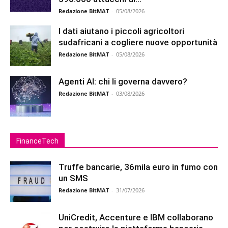
Redazione BitMAT
-
05/08/2026
I dati aiutano i piccoli agricoltori
sudafricani a cogliere nuove opportunità
Redazione BitMAT
-
05/08/2026
Agenti AI: chi li governa davvero?
Redazione BitMAT
-
03/08/2026
FinanceTech
Truffe bancarie, 36mila euro in fumo con
un SMS
Redazione BitMAT
-
31/07/2026
UniCredit, Accenture e IBM collaborano