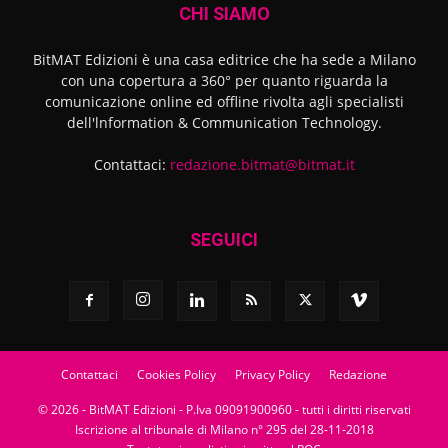
CHI SIAMO
BitMAT Edizioni è una casa editrice che ha sede a Milano
con una copertura a 360° per quanto riguarda la
comunicazione online ed offline rivolta agli specialisti
dell'lnformation & Communication Technology.
Contattaci:
redazione.bitmat@bitmat.it
SEGUICI
Contattaci
Cookies Policy
Privacy Policy
Redazione
© 2026 - BitMAT Edizioni - P.Iva 09091900960 - tutti i diritti riservati
Iscrizione al tribunale di Milano n° 295 del 28-11-2018