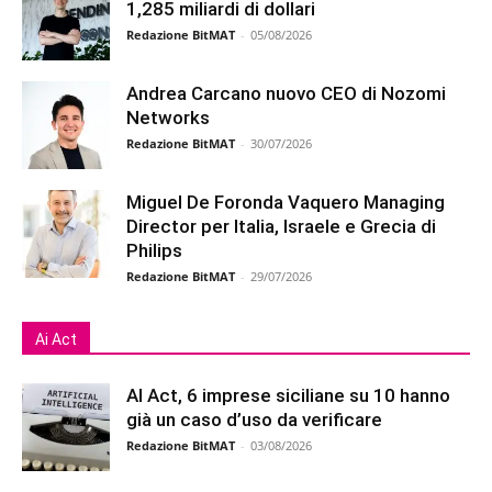
1,285 miliardi di dollari
Redazione BitMAT
-
05/08/2026
Andrea Carcano nuovo CEO di Nozomi
Networks
Redazione BitMAT
-
30/07/2026
Miguel De Foronda Vaquero Managing
Director per Italia, Israele e Grecia di
Philips
Redazione BitMAT
-
29/07/2026
Ai Act
AI Act, 6 imprese siciliane su 10 hanno
già un caso d’uso da verificare
Redazione BitMAT
-
03/08/2026