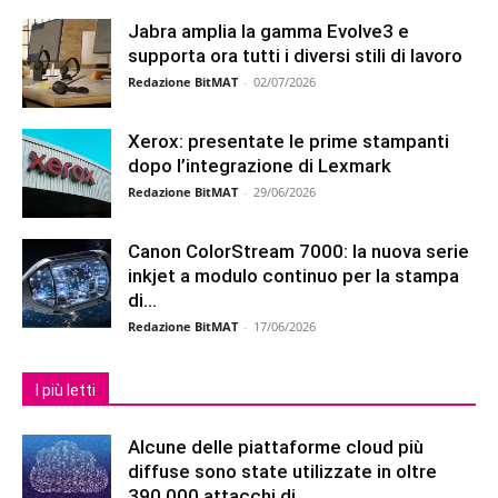
Jabra amplia la gamma Evolve3 e
supporta ora tutti i diversi stili di lavoro
Redazione BitMAT
-
02/07/2026
Xerox: presentate le prime stampanti
dopo l’integrazione di Lexmark
Redazione BitMAT
-
29/06/2026
Canon ColorStream 7000: la nuova serie
inkjet a modulo continuo per la stampa
di...
Redazione BitMAT
-
17/06/2026
I più letti
Alcune delle piattaforme cloud più
diffuse sono state utilizzate in oltre
390.000 attacchi di...