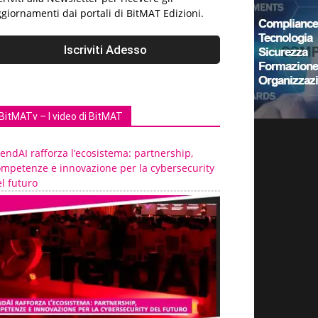
giornamenti dai portali di BitMAT Edizioni.
BitMATv – I video di BitMAT
endAI rafforza l’ecosistema: partnership,
ompetenze e innovazione per la cybersecurity
l futuro