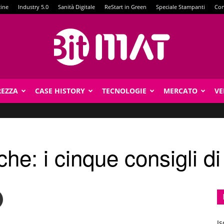
zine
Industry 5.0
Sanità Digitale
ReStart in Green
Speciale Stampanti
Con
REZZA
CASE HISTORY
TECNOLOGIE
MERCATO
VE
BitMat
iche: i cinque consigli d
Is