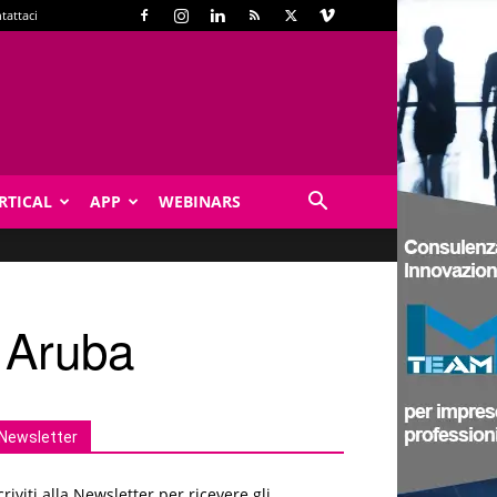
tattaci
RTICAL
APP
WEBINARS
i Aruba
Newsletter
criviti alla Newsletter per ricevere gli