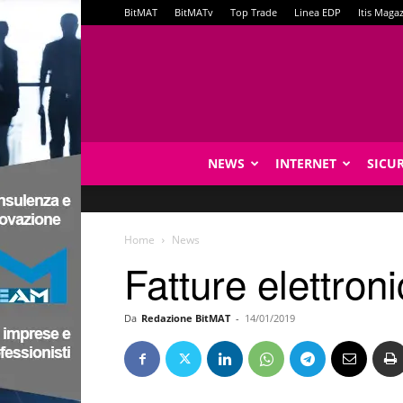
BitMAT
BitMATv
Top Trade
Linea EDP
Itis Maga
NEWS
INTERNET
SICU
Home
News
Fatture elettron
Da
Redazione BitMAT
-
14/01/2019