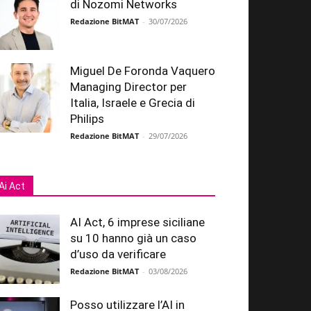
di Nozomi Networks
Redazione BitMAT
-
30/07/2026
Miguel De Foronda Vaquero
Managing Director per
Italia, Israele e Grecia di
Philips
Redazione BitMAT
-
29/07/2026
Ai Act
AI Act, 6 imprese siciliane
su 10 hanno già un caso
d’uso da verificare
Redazione BitMAT
-
03/08/2026
Posso utilizzare l’AI in