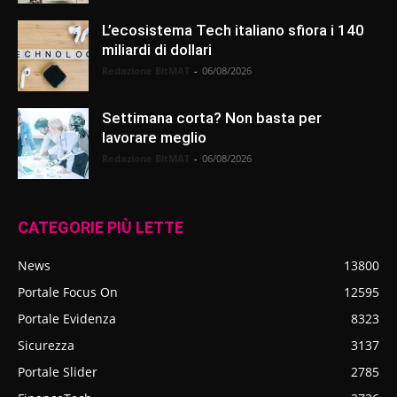
L’ecosistema Tech italiano sfiora i 140
miliardi di dollari
Redazione BitMAT
-
06/08/2026
Settimana corta? Non basta per
lavorare meglio
Redazione BitMAT
-
06/08/2026
CATEGORIE PIÙ LETTE
News
13800
Portale Focus On
12595
Portale Evidenza
8323
Sicurezza
3137
Portale Slider
2785