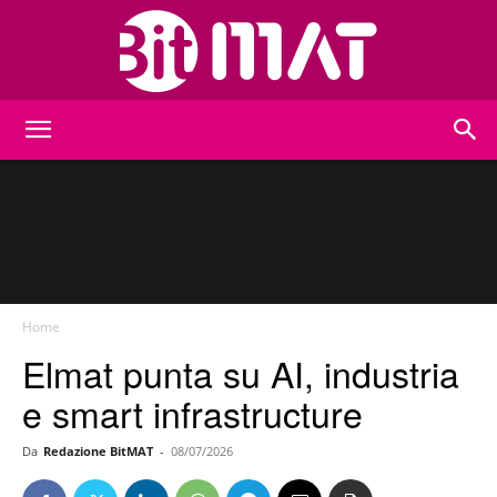
BitMat
Home
Elmat punta su AI, industria
e smart infrastructure
Da
Redazione BitMAT
-
08/07/2026