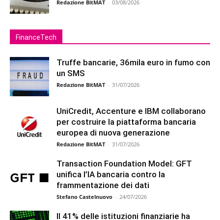
Redazione BitMAT
-
03/08/2026
FinanceTech
Truffe bancarie, 36mila euro in fumo con
un SMS
Redazione BitMAT
-
31/07/2026
UniCredit, Accenture e IBM collaborano
per costruire la piattaforma bancaria
europea di nuova generazione
Redazione BitMAT
-
31/07/2026
Transaction Foundation Model: GFT
unifica l’IA bancaria contro la
frammentazione dei dati
Stefano Castelnuovo
-
24/07/2026
Il 41% delle istituzioni finanziarie ha