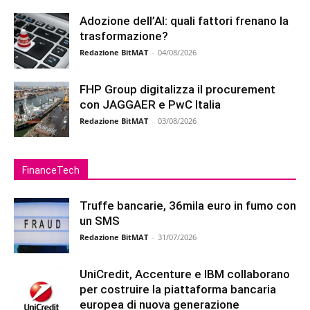
Adozione dell’AI: quali fattori frenano la
trasformazione?
Redazione BitMAT
-
04/08/2026
FHP Group digitalizza il procurement
con JAGGAER e PwC Italia
Redazione BitMAT
-
03/08/2026
FinanceTech
Truffe bancarie, 36mila euro in fumo con
un SMS
Redazione BitMAT
-
31/07/2026
UniCredit, Accenture e IBM collaborano
per costruire la piattaforma bancaria
europea di nuova generazione