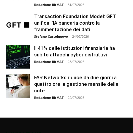
Redazione BitMAT
-
31/07/2026
Transaction Foundation Model: GFT
unifica l’IA bancaria contro la
frammentazione dei dati
Stefano Castelnuovo
-
24/07/2026
Il 41% delle istituzioni finanziarie ha
subito attacchi cyber distruttivi
Redazione BitMAT
-
23/07/2026
FAR Networks riduce da due giorni a
quattro ore la gestione mensile delle
note...
Redazione BitMAT
-
22/07/2026