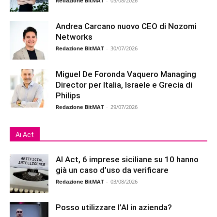
Redazione BitMAT
-
05/08/2026
Andrea Carcano nuovo CEO di Nozomi
Networks
Redazione BitMAT
-
30/07/2026
Miguel De Foronda Vaquero Managing
Director per Italia, Israele e Grecia di
Philips
Redazione BitMAT
-
29/07/2026
Ai Act
AI Act, 6 imprese siciliane su 10 hanno
già un caso d’uso da verificare
Redazione BitMAT
-
03/08/2026
Posso utilizzare l’AI in azienda?