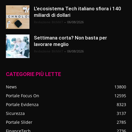
L’ecosistema Tech italiano sfiora i 140
miliardi di dollari
Redazione BitMAT
-
06/08/2026
Settimana corta? Non basta per
lavorare meglio
Redazione BitMAT
-
06/08/2026
CATEGORIE PIÙ LETTE
News
13800
Portale Focus On
12595
Portale Evidenza
8323
Sicurezza
3137
Portale Slider
2785
FinanceTech
2736