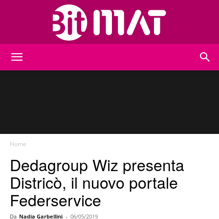
BitMat
Home
Dedagroup Wiz presenta
Districò, il nuovo portale
Federservice
Da
Nadia Garbellini
-
06/05/2019