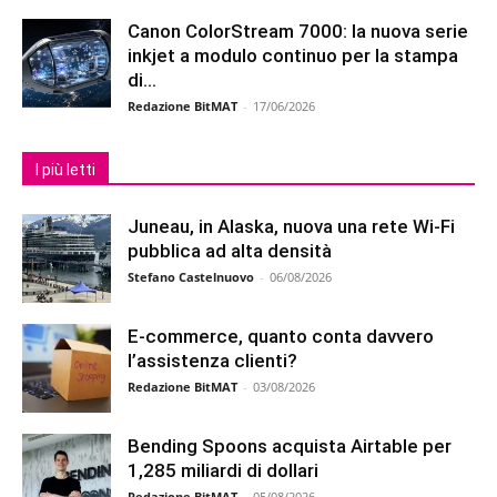
Canon ColorStream 7000: la nuova serie
inkjet a modulo continuo per la stampa
di...
Redazione BitMAT
-
17/06/2026
I più letti
Juneau, in Alaska, nuova una rete Wi-Fi
pubblica ad alta densità
Stefano Castelnuovo
-
06/08/2026
E-commerce, quanto conta davvero
l’assistenza clienti?
Redazione BitMAT
-
03/08/2026
Bending Spoons acquista Airtable per
1,285 miliardi di dollari
Redazione BitMAT
-
05/08/2026