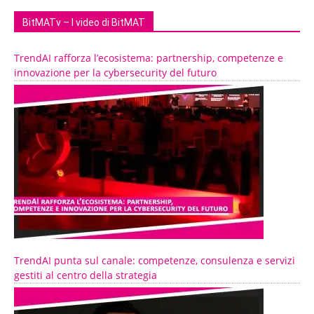
BitMATv – I video di BitMAT
TrendAI rafforza l’ecosistema: partnership, competenze e
innovazione per la cybersecurity del futuro
TrendAI punta sul canale: competenze, consulenza e servizi
gestiti al centro della strategia