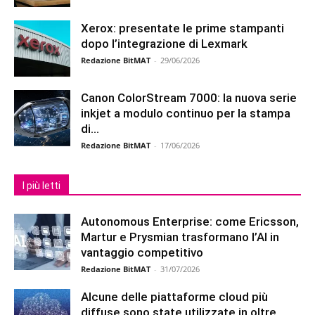
Xerox: presentate le prime stampanti
dopo l’integrazione di Lexmark
Redazione BitMAT
-
29/06/2026
Canon ColorStream 7000: la nuova serie
inkjet a modulo continuo per la stampa
di...
Redazione BitMAT
-
17/06/2026
I più letti
Autonomous Enterprise: come Ericsson,
Martur e Prysmian trasformano l’AI in
vantaggio competitivo
Redazione BitMAT
-
31/07/2026
Alcune delle piattaforme cloud più
diffuse sono state utilizzate in oltre