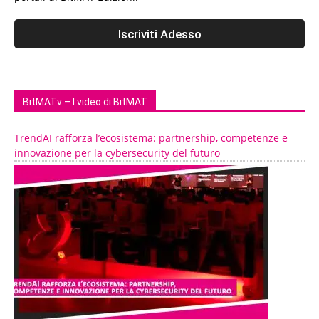
BitMATv – I video di BitMAT
TrendAI rafforza l’ecosistema: partnership, competenze e
innovazione per la cybersecurity del futuro