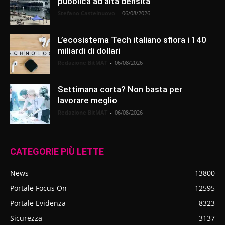
pubblica ad alta densità
Stefano Castelnuovo
-
06/08/2026
L’ecosistema Tech italiano sfiora i 140
miliardi di dollari
Redazione BitMAT
-
06/08/2026
Settimana corta? Non basta per
lavorare meglio
Redazione BitMAT
-
06/08/2026
CATEGORIE PIÙ LETTE
News
13800
Portale Focus On
12595
Portale Evidenza
8323
Sicurezza
3137