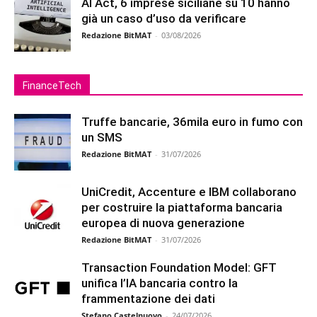
AI Act, 6 imprese siciliane su 10 hanno
già un caso d’uso da verificare
Redazione BitMAT
-
03/08/2026
FinanceTech
Truffe bancarie, 36mila euro in fumo con
un SMS
Redazione BitMAT
-
31/07/2026
UniCredit, Accenture e IBM collaborano
per costruire la piattaforma bancaria
europea di nuova generazione
Redazione BitMAT
-
31/07/2026
Transaction Foundation Model: GFT
unifica l’IA bancaria contro la
frammentazione dei dati
Stefano Castelnuovo
-
24/07/2026