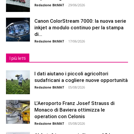
Redazione BitMAT
-
29/06/2026
Canon ColorStream 7000: la nuova serie
inkjet a modulo continuo per la stampa
di...
Redazione BitMAT
-
17/06/2026
I più letti
I dati aiutano i piccoli agricoltori
sudafricani a cogliere nuove opportunità
Redazione BitMAT
-
05/08/2026
L’Aeroporto Franz Josef Strauss di
Monaco di Baviera ottimizza le
operation con Celonis
Redazione BitMAT
-
05/08/2026