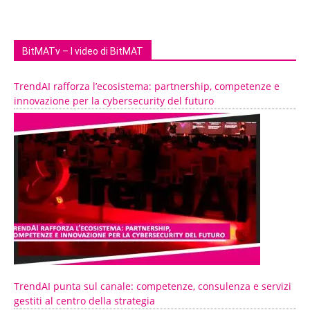
BitMATv – I video di BitMAT
TrendAI rafforza l’ecosistema: partnership, competenze e
innovazione per la cybersecurity del futuro
TrendAI punta sul canale: competenze, consulenza e servizi
gestiti al centro della strategia