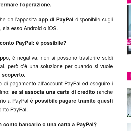
fermare l’operazione.
he dall’apposita
disponibile sugli
app di PayPal
e, sia esso Android o iOS.
a conto PayPal: è possibile?
po, è negativa: non si possono trasferire soldi
Pal, però c’è una soluzione per quando si vuole
o scoperto.
do di pagamento all’account PayPal ed eseguire i
timo:
(anche
se si associa una carta di credito
ario a PayPal
è possibile pagare tramite questi
onto PayPal.
n conto bancario o una carta a PayPal?