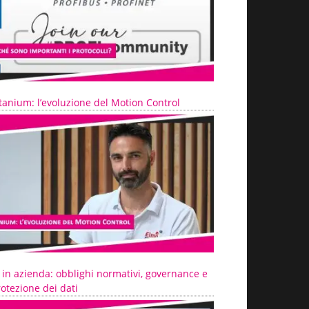
tanium: l’evoluzione del Motion Control
 in azienda: obblighi normativi, governance e
otezione dei dati