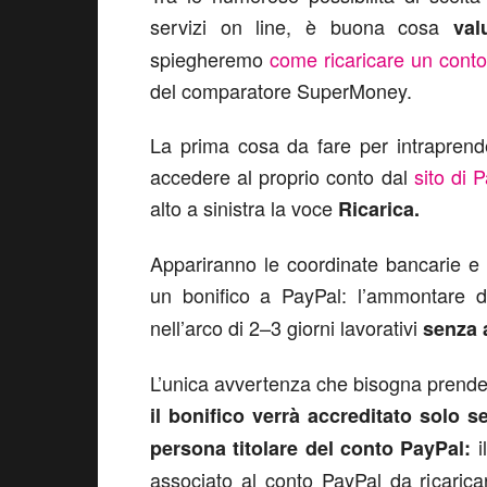
servizi on line, è buona cosa
val
spiegheremo
come ricaricare un cont
del comparatore SuperMoney.
La prima cosa da fare per intraprend
accedere al proprio conto dal
sito di 
alto a sinistra la voce
Ricarica.
Appariranno le coordinate bancarie e 
un bonifico a PayPal: l’ammontare 
nell’arco di 2–3 giorni lavorativi
senza 
L’unica avvertenza che bisogna prende
il bonifico verrà accreditato solo s
persona titolare del conto PayPal:
associato al conto PayPal da ricaric