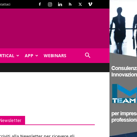
tattaci
RTICAL
APP
WEBINARS
Newsletter
criviti alla Newsletter per ricevere gli