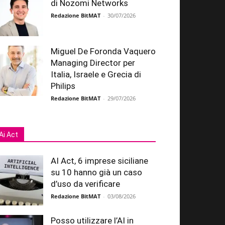
di Nozomi Networks
Redazione BitMAT
-
30/07/2026
Miguel De Foronda Vaquero
Managing Director per
Italia, Israele e Grecia di
Philips
Redazione BitMAT
-
29/07/2026
Ai Act
AI Act, 6 imprese siciliane
su 10 hanno già un caso
d’uso da verificare
Redazione BitMAT
-
03/08/2026
Posso utilizzare l’AI in