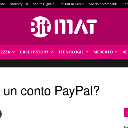
zine
Industry 5.0
Sanità Digitale
ReStart in Green
Speciale Stampanti
Con
REZZA
CASE HISTORY
TECNOLOGIE
MERCATO
VE
BitMat
 un conto PayPal?
Is