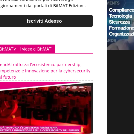
giornamenti dai portali di BitMAT Edizioni.
BitMATv – I video di BitMAT
endAI rafforza l’ecosistema: partnership,
ompetenze e innovazione per la cybersecurity
l futuro