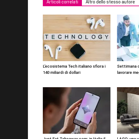
Articoli correlati
Altro dello stesso autore
L’ecosistema Tech italiano sfiora i
Settimana 
140 miliardi di dollari
lavorare me
Just Eat Takeaway.com: in Italia il
LAGO: una vi