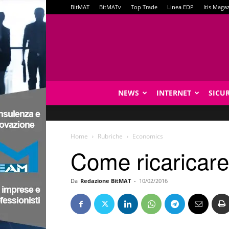
BitMAT
BitMATv
Top Trade
Linea EDP
Itis Maga
NEWS
INTERNET
SICU
Home
Rubriche
Economics
Come ricaricare
Da
Redazione BitMAT
-
10/02/2016