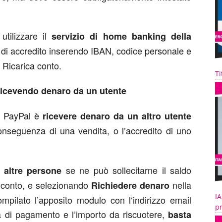
 utilizzare il
servizio di home banking della
 di accredito inserendo IBAN, codice personale e
 Ricarica conto.
Ti
icevendo denaro da un utente
o PayPal è
ricevere denaro da un altro utente
nseguenza di una vendita, o l’accredito di uno
se ne può sollecitarne il saldo
i altre persone
o conto, e selezionando
nella
Richiedere denaro
IA
mpilato l’apposito modulo con l‘indirizzo email
pr
ta di pagamento e l’importo da riscuotere,
basta