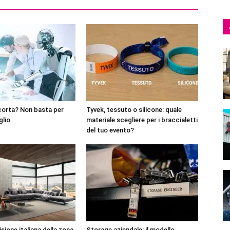
corta? Non basta per
Tyvek, tessuto o silicone: quale
glio
materiale scegliere per i braccialetti
del tuo evento?
sione italiana della zona
Storage aziendale: il modello