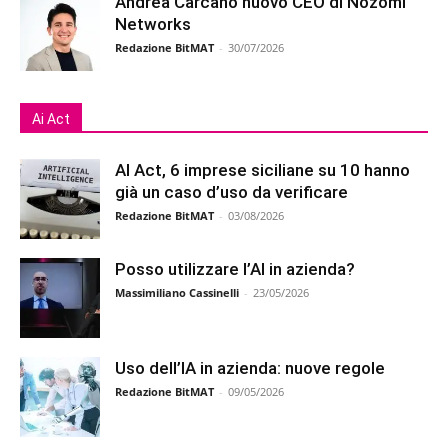
Andrea Carcano nuovo CEO di Nozomi
Networks
Redazione BitMAT
-
30/07/2026
Ai Act
AI Act, 6 imprese siciliane su 10 hanno
già un caso d’uso da verificare
Redazione BitMAT
-
03/08/2026
Posso utilizzare l’AI in azienda?
Massimiliano Cassinelli
-
23/05/2026
Uso dell’IA in azienda: nuove regole
Redazione BitMAT
-
09/05/2026