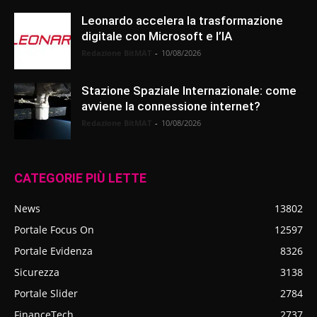
Leonardo accelera la trasformazione
digitale con Microsoft e l’IA
Redazione BitMAT
-
10/08/2026
Stazione Spaziale Internazionale: come
avviene la connessione internet?
Redazione BitMAT
-
10/08/2026
CATEGORIE PIÙ LETTE
News
13802
Portale Focus On
12597
Portale Evidenza
8326
Sicurezza
3138
Portale Slider
2784
FinanceTech
2737