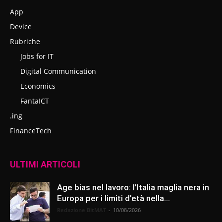
App
Device
Rubriche
Jobs for IT
Digital Communication
Economics
FantaICT
.ing
FinanceTech
ULTIMI ARTICOLI
Age bias nel lavoro: l’Italia maglia nera in
Europa per i limiti d’età nella...
Redazione BitMAT
-
10/08/2026