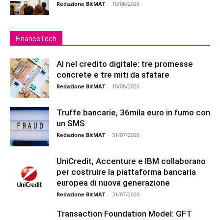
Redazione BitMAT
-
10/08/2026
FinanceTech
AI nel credito digitale: tre promesse
concrete e tre miti da sfatare
Redazione BitMAT
-
10/08/2026
Truffe bancarie, 36mila euro in fumo con
un SMS
Redazione BitMAT
-
31/07/2026
UniCredit, Accenture e IBM collaborano
per costruire la piattaforma bancaria
europea di nuova generazione
Redazione BitMAT
-
31/07/2026
Transaction Foundation Model: GFT