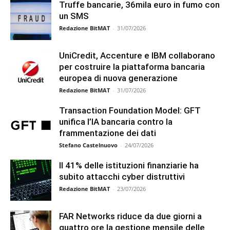
Truffe bancarie, 36mila euro in fumo con
un SMS
Redazione BitMAT
-
31/07/2026
UniCredit, Accenture e IBM collaborano
per costruire la piattaforma bancaria
europea di nuova generazione
Redazione BitMAT
-
31/07/2026
Transaction Foundation Model: GFT
unifica l’IA bancaria contro la
frammentazione dei dati
Stefano Castelnuovo
-
24/07/2026
Il 41% delle istituzioni finanziarie ha
subito attacchi cyber distruttivi
Redazione BitMAT
-
23/07/2026
FAR Networks riduce da due giorni a
quattro ore la gestione mensile delle