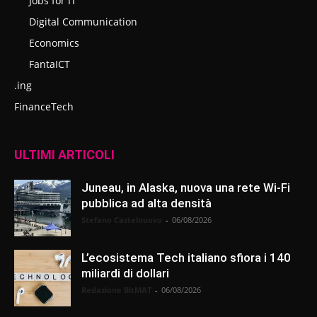
Jobs for IT
Digital Communication
Economics
FantaICT
.ing
FinanceTech
ULTIMI ARTICOLI
Juneau, in Alaska, nuova una rete Wi-Fi
pubblica ad alta densità
Stefano Castelnuovo
-
06/08/2026
L’ecosistema Tech italiano sfiora i 140
miliardi di dollari
Redazione BitMAT
-
06/08/2026