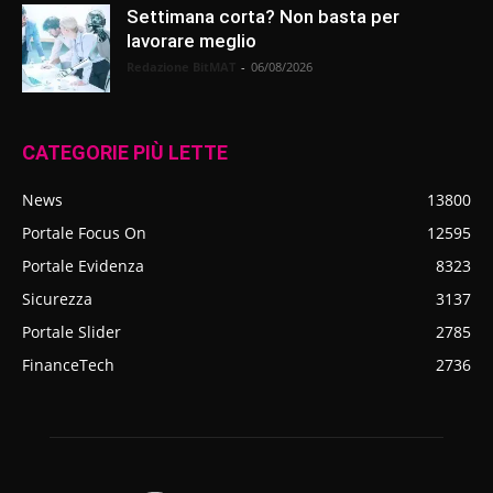
Settimana corta? Non basta per
lavorare meglio
Redazione BitMAT
-
06/08/2026
CATEGORIE PIÙ LETTE
News
13800
Portale Focus On
12595
Portale Evidenza
8323
Sicurezza
3137
Portale Slider
2785
FinanceTech
2736