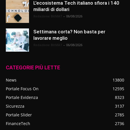
L’ecosistema Tech italiano sfiora i 140
miliardi di dollari
Redazione BitMAT
-
06/08/2026
Settimana corta? Non basta per
lavorare meglio
Redazione BitMAT
-
06/08/2026
CATEGORIE PIÙ LETTE
News
13800
Portale Focus On
12595
Portale Evidenza
8323
Sicurezza
3137
Portale Slider
2785
FinanceTech
2736