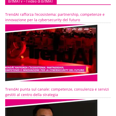
BitMATv – I video di BitMAT
TrendAI rafforza l’ecosistema: partnership, competenze e
innovazione per la cybersecurity del futuro
TrendAI punta sul canale: competenze, consulenza e servizi
gestiti al centro della strategia