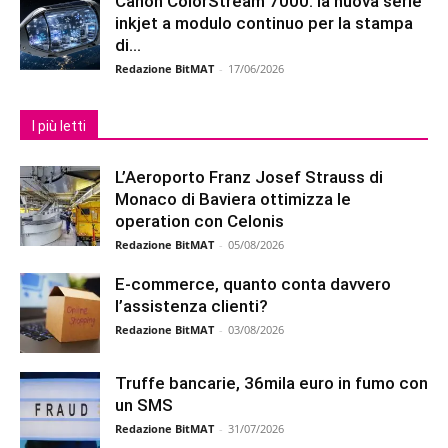
Canon ColorStream 7000: la nuova serie
inkjet a modulo continuo per la stampa
di...
Redazione BitMAT
-
17/06/2026
I più letti
L’Aeroporto Franz Josef Strauss di
Monaco di Baviera ottimizza le
operation con Celonis
Redazione BitMAT
-
05/08/2026
E-commerce, quanto conta davvero
l’assistenza clienti?
Redazione BitMAT
-
03/08/2026
Truffe bancarie, 36mila euro in fumo con
un SMS
Redazione BitMAT
-
31/07/2026