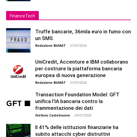
FinanceTech
Truffe bancarie, 36mila euro in fumo con
un SMS
Redazione BitMAT
-
31/07/2026
UniCredit, Accenture e IBM collaborano
per costruire la piattaforma bancaria
europea di nuova generazione
Redazione BitMAT
-
31/07/2026
Transaction Foundation Model: GFT
unifica l’IA bancaria contro la
frammentazione dei dati
Stefano Castelnuovo
-
24/07/2026
Il 41% delle istituzioni finanziarie ha
subito attacchi cyber distruttivi