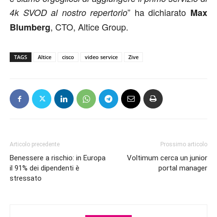
” ha dichiarato
4k SVOD al nostro repertorio
Max
, CTO, Altice Group.
Blumberg
TAGS
Altice
cisco
video service
Zive
Articolo precedente
Prossimo articolo
Benessere a rischio: in Europa
Voltimum cerca un junior
il 91% dei dipendenti è
portal manager
stressato