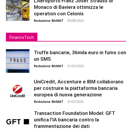
L’Aeroporto Franz Josef Strauss di
Monaco di Baviera ottimizza le
operation con Celonis
Redazione BitMAT
-
05/08/2026
FinanceTech
Truffe bancarie, 36mila euro in fumo con
un SMS
Redazione BitMAT
-
31/07/2026
UniCredit, Accenture e IBM collaborano
per costruire la piattaforma bancaria
europea di nuova generazione
Redazione BitMAT
-
31/07/2026
Transaction Foundation Model: GFT
unifica l’IA bancaria contro la
frammentazione dei dati