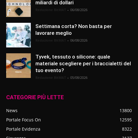
miliardi di dollari
Redazione BitMAT
-
06/08/2026
Settimana corta? Non basta per
lavorare meglio
Redazione BitMAT
-
06/08/2026
Tyvek, tessuto o silicone: quale
materiale scegliere per i braccialetti del
tuo evento?
Redazione BitMAT
-
05/08/2026
CATEGORIE PIÙ LETTE
News
13800
Portale Focus On
12595
Portale Evidenza
8322