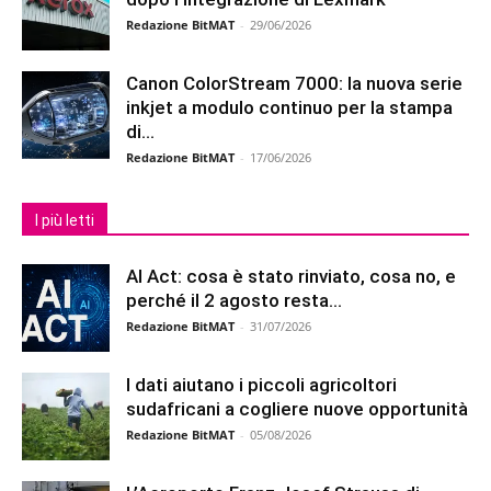
Redazione BitMAT
-
29/06/2026
Canon ColorStream 7000: la nuova serie
inkjet a modulo continuo per la stampa
di...
Redazione BitMAT
-
17/06/2026
I più letti
AI Act: cosa è stato rinviato, cosa no, e
perché il 2 agosto resta...
Redazione BitMAT
-
31/07/2026
I dati aiutano i piccoli agricoltori
sudafricani a cogliere nuove opportunità
Redazione BitMAT
-
05/08/2026