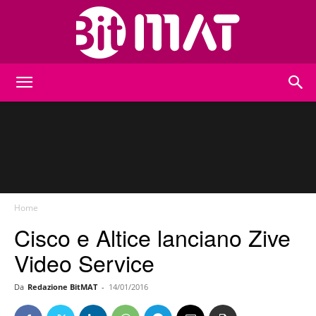
BitMat
Home
Cisco e Altice lanciano Zive
Video Service
Da
Redazione BitMAT
-
14/01/2016