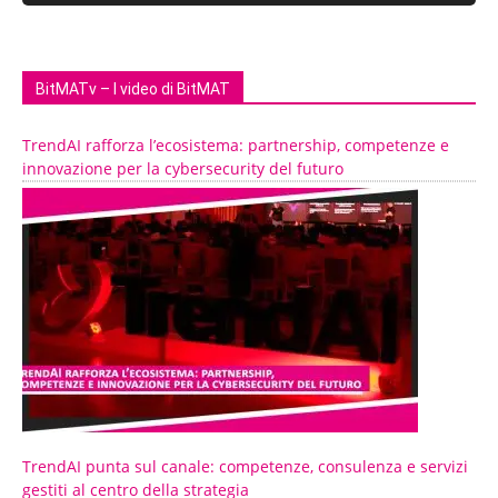
BitMATv – I video di BitMAT
TrendAI rafforza l’ecosistema: partnership, competenze e
innovazione per la cybersecurity del futuro
TrendAI punta sul canale: competenze, consulenza e servizi
gestiti al centro della strategia