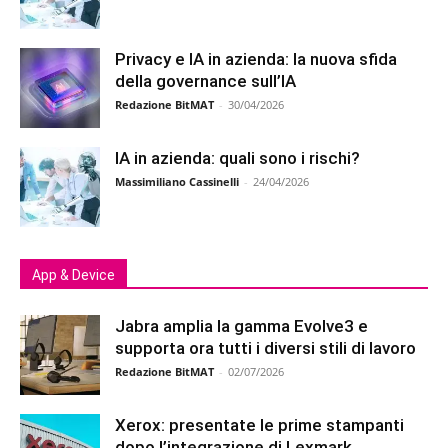
Privacy e IA in azienda: la nuova sfida
della governance sull’IA
Redazione BitMAT
-
30/04/2026
IA in azienda: quali sono i rischi?
Massimiliano Cassinelli
-
24/04/2026
App & Device
Jabra amplia la gamma Evolve3 e
supporta ora tutti i diversi stili di lavoro
Redazione BitMAT
-
02/07/2026
Xerox: presentate le prime stampanti
dopo l’integrazione di Lexmark