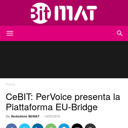
BitMat
Home
CeBIT: PerVoice presenta la
Piattaforma EU-Bridge
Da
Redazione BitMAT
-
14/03/2016