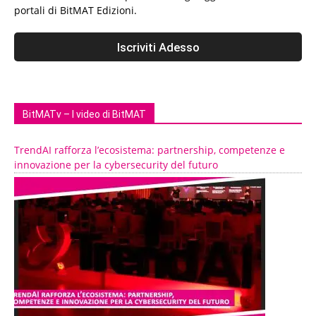
portali di BitMAT Edizioni.
BitMATv – I video di BitMAT
TrendAI rafforza l’ecosistema: partnership, competenze e
innovazione per la cybersecurity del futuro