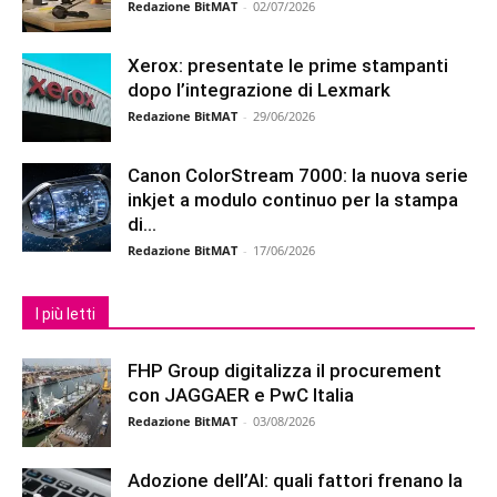
Redazione BitMAT
-
02/07/2026
Xerox: presentate le prime stampanti
dopo l’integrazione di Lexmark
Redazione BitMAT
-
29/06/2026
Canon ColorStream 7000: la nuova serie
inkjet a modulo continuo per la stampa
di...
Redazione BitMAT
-
17/06/2026
I più letti
FHP Group digitalizza il procurement
con JAGGAER e PwC Italia
Redazione BitMAT
-
03/08/2026
Adozione dell’AI: quali fattori frenano la