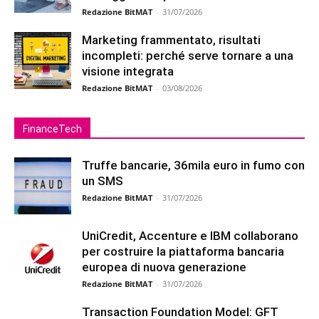
Redazione BitMAT
-
31/07/2026
Marketing frammentato, risultati
incompleti: perché serve tornare a una
visione integrata
Redazione BitMAT
-
03/08/2026
FinanceTech
Truffe bancarie, 36mila euro in fumo con
un SMS
Redazione BitMAT
-
31/07/2026
UniCredit, Accenture e IBM collaborano
per costruire la piattaforma bancaria
europea di nuova generazione
Redazione BitMAT
-
31/07/2026
Transaction Foundation Model: GFT