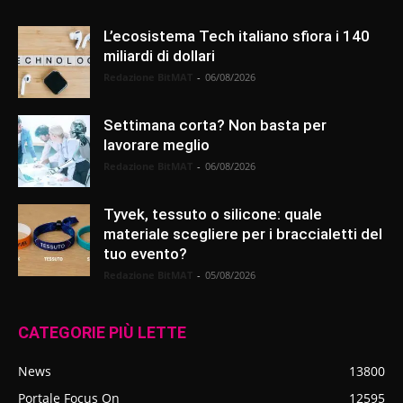
L’ecosistema Tech italiano sfiora i 140
miliardi di dollari
Redazione BitMAT
-
06/08/2026
Settimana corta? Non basta per
lavorare meglio
Redazione BitMAT
-
06/08/2026
Tyvek, tessuto o silicone: quale
materiale scegliere per i braccialetti del
tuo evento?
Redazione BitMAT
-
05/08/2026
CATEGORIE PIÙ LETTE
News
13800
Portale Focus On
12595