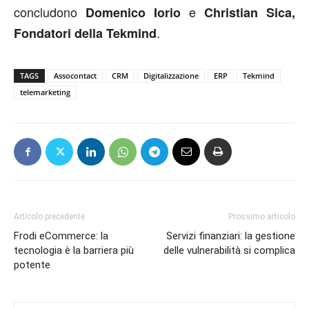
concludono
e
Domenico Iorio
Christian Sica,
.
Fondatori della Tekmind
TAGS
Assocontact
CRM
Digitalizzazione
ERP
Tekmind
telemarketing
Articolo precedente
Prossimo articolo
Frodi eCommerce: la
Servizi finanziari: la gestione
tecnologia è la barriera più
delle vulnerabilità si complica
potente