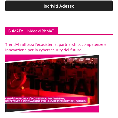
BitMATv – I video di BitMAT
TrendAI rafforza l’ecosistema: partnership, competenze e
innovazione per la cybersecurity del futuro