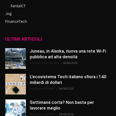
FantaICT
.ing
FinanceTech
ULTIMI ARTICOLI
Juneau, in Alaska, nuova una rete Wi-Fi
pubblica ad alta densità
Stefano Castelnuovo
-
06/08/2026
L’ecosistema Tech italiano sfiora i 140
miliardi di dollari
Redazione BitMAT
-
06/08/2026
Settimana corta? Non basta per
lavorare meglio
Redazione BitMAT
-
06/08/2026