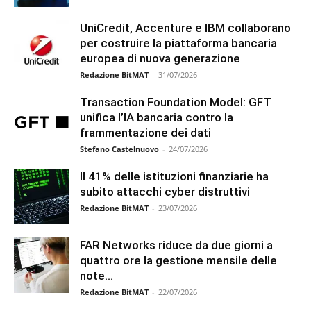
UniCredit, Accenture e IBM collaborano
per costruire la piattaforma bancaria
europea di nuova generazione
Redazione BitMAT
-
31/07/2026
Transaction Foundation Model: GFT
unifica l’IA bancaria contro la
frammentazione dei dati
Stefano Castelnuovo
-
24/07/2026
Il 41% delle istituzioni finanziarie ha
subito attacchi cyber distruttivi
Redazione BitMAT
-
23/07/2026
FAR Networks riduce da due giorni a
quattro ore la gestione mensile delle
note...
Redazione BitMAT
-
22/07/2026