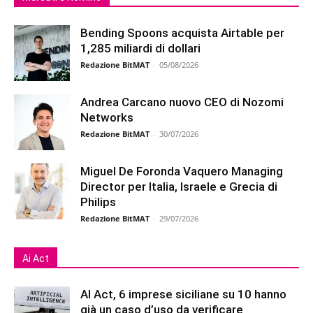
Bending Spoons acquista Airtable per
1,285 miliardi di dollari
Redazione BitMAT
-
05/08/2026
Andrea Carcano nuovo CEO di Nozomi
Networks
Redazione BitMAT
-
30/07/2026
Miguel De Foronda Vaquero Managing
Director per Italia, Israele e Grecia di
Philips
Redazione BitMAT
-
29/07/2026
Ai Act
AI Act, 6 imprese siciliane su 10 hanno
già un caso d’uso da verificare