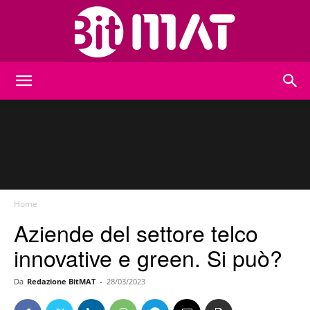
BitMat
Home
Aziende del settore telco
innovative e green. Si può?
Da
Redazione BitMAT
-
28/03/2023