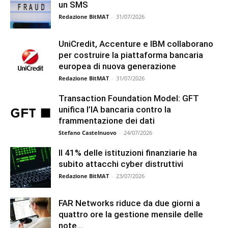
un SMS
Redazione BitMAT
-
31/07/2026
UniCredit, Accenture e IBM collaborano
per costruire la piattaforma bancaria
europea di nuova generazione
Redazione BitMAT
-
31/07/2026
Transaction Foundation Model: GFT
unifica l’IA bancaria contro la
frammentazione dei dati
Stefano Castelnuovo
-
24/07/2026
Il 41% delle istituzioni finanziarie ha
subito attacchi cyber distruttivi
Redazione BitMAT
-
23/07/2026
FAR Networks riduce da due giorni a
quattro ore la gestione mensile delle
note...