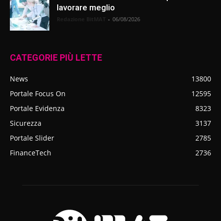
lavorare meglio
Redazione BitMAT
-
06/08/2026
CATEGORIE PIÙ LETTE
News
13800
Portale Focus On
12595
Portale Evidenza
8323
Sicurezza
3137
Portale Slider
2785
FinanceTech
2736