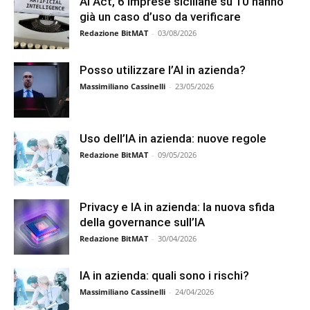
AI Act, 6 imprese siciliane su 10 hanno
già un caso d’uso da verificare
Redazione BitMAT
-
03/08/2026
Posso utilizzare l’AI in azienda?
Massimiliano Cassinelli
-
23/05/2026
Uso dell’IA in azienda: nuove regole
Redazione BitMAT
-
09/05/2026
Privacy e IA in azienda: la nuova sfida
della governance sull’IA
Redazione BitMAT
-
30/04/2026
IA in azienda: quali sono i rischi?
Massimiliano Cassinelli
-
24/04/2026