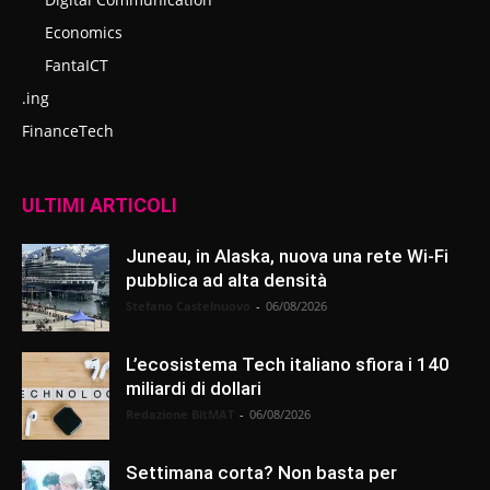
Economics
FantaICT
.ing
FinanceTech
ULTIMI ARTICOLI
Juneau, in Alaska, nuova una rete Wi-Fi
pubblica ad alta densità
Stefano Castelnuovo
-
06/08/2026
L’ecosistema Tech italiano sfiora i 140
miliardi di dollari
Redazione BitMAT
-
06/08/2026
Settimana corta? Non basta per