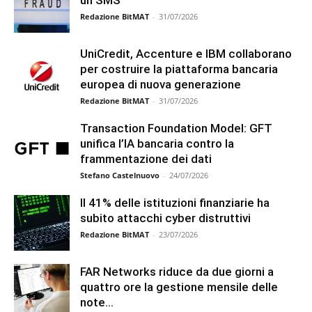
un SMS
Redazione BitMAT
-
31/07/2026
UniCredit, Accenture e IBM collaborano
per costruire la piattaforma bancaria
europea di nuova generazione
Redazione BitMAT
-
31/07/2026
Transaction Foundation Model: GFT
unifica l’IA bancaria contro la
frammentazione dei dati
Stefano Castelnuovo
-
24/07/2026
Il 41% delle istituzioni finanziarie ha
subito attacchi cyber distruttivi
Redazione BitMAT
-
23/07/2026
FAR Networks riduce da due giorni a
quattro ore la gestione mensile delle
note...