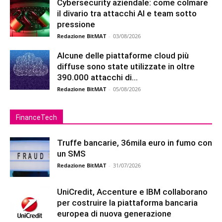
Cybersecurity aziendale: come colmare
il divario tra attacchi AI e team sotto
pressione
Redazione BitMAT
-
03/08/2026
Alcune delle piattaforme cloud più
diffuse sono state utilizzate in oltre
390.000 attacchi di...
Redazione BitMAT
-
05/08/2026
FinanceTech
Truffe bancarie, 36mila euro in fumo con
un SMS
Redazione BitMAT
-
31/07/2026
UniCredit, Accenture e IBM collaborano
per costruire la piattaforma bancaria
europea di nuova generazione