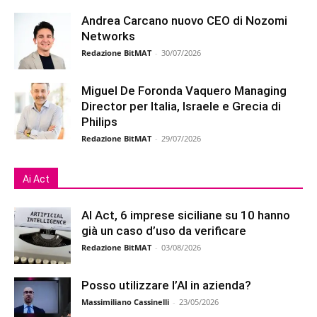
Andrea Carcano nuovo CEO di Nozomi
Networks
Redazione BitMAT
-
30/07/2026
Miguel De Foronda Vaquero Managing
Director per Italia, Israele e Grecia di
Philips
Redazione BitMAT
-
29/07/2026
Ai Act
AI Act, 6 imprese siciliane su 10 hanno
già un caso d’uso da verificare
Redazione BitMAT
-
03/08/2026
Posso utilizzare l’AI in azienda?
Massimiliano Cassinelli
-
23/05/2026