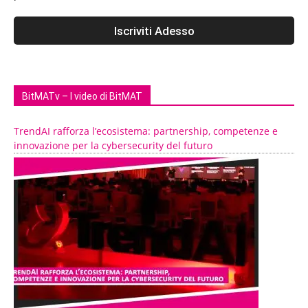
BitMATv – I video di BitMAT
TrendAI rafforza l’ecosistema: partnership, competenze e
innovazione per la cybersecurity del futuro