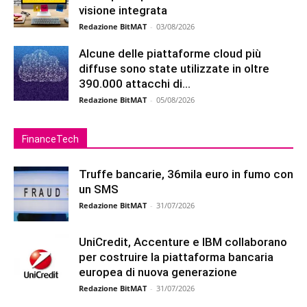
visione integrata
Redazione BitMAT
-
03/08/2026
Alcune delle piattaforme cloud più
diffuse sono state utilizzate in oltre
390.000 attacchi di...
Redazione BitMAT
-
05/08/2026
FinanceTech
Truffe bancarie, 36mila euro in fumo con
un SMS
Redazione BitMAT
-
31/07/2026
UniCredit, Accenture e IBM collaborano
per costruire la piattaforma bancaria
europea di nuova generazione
Redazione BitMAT
-
31/07/2026