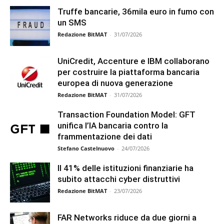
Truffe bancarie, 36mila euro in fumo con
un SMS
Redazione BitMAT
-
31/07/2026
UniCredit, Accenture e IBM collaborano
per costruire la piattaforma bancaria
europea di nuova generazione
Redazione BitMAT
-
31/07/2026
Transaction Foundation Model: GFT
unifica l’IA bancaria contro la
frammentazione dei dati
Stefano Castelnuovo
-
24/07/2026
Il 41% delle istituzioni finanziarie ha
subito attacchi cyber distruttivi
Redazione BitMAT
-
23/07/2026
FAR Networks riduce da due giorni a