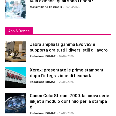
IA in azienda: quali sono i rischi?
Massimiliano Cassinelli
-
24/04/2026
App & Device
Jabra amplia la gamma Evolve3 e
supporta ora tutti i diversi stili di lavoro
Redazione BitMAT
-
02/07/2026
Xerox: presentate le prime stampanti
dopo l’integrazione di Lexmark
Redazione BitMAT
-
29/06/2026
Canon ColorStream 7000: la nuova serie
inkjet a modulo continuo per la stampa
di...
Redazione BitMAT
-
17/06/2026