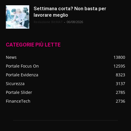
Settimana corta? Non basta per
lavorare meglio
Redazione BitMAT
-
06/08/2026
CATEGORIE PIÙ LETTE
News
13800
Portale Focus On
12595
Portale Evidenza
8323
Sicurezza
3137
Portale Slider
2785
FinanceTech
2736