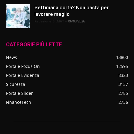
Settimana corta? Non basta per
lavorare meglio
Redazione BitMAT
-
06/08/2026
CATEGORIE PIÙ LETTE
News
13800
Portale Focus On
12595
Portale Evidenza
8323
Sicurezza
3137
Portale Slider
2785
FinanceTech
2736