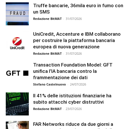
Truffe bancarie, 36mila euro in fumo con
un SMS
Redazione BitMAT
-
31/07/2026
UniCredit, Accenture e IBM collaborano
per costruire la piattaforma bancaria
europea di nuova generazione
Redazione BitMAT
-
31/07/2026
Transaction Foundation Model: GFT
unifica l’IA bancaria contro la
frammentazione dei dati
Stefano Castelnuovo
-
24/07/2026
Il 41% delle istituzioni finanziarie ha
subito attacchi cyber distruttivi
Redazione BitMAT
-
23/07/2026
FAR Networks riduce da due giorni a