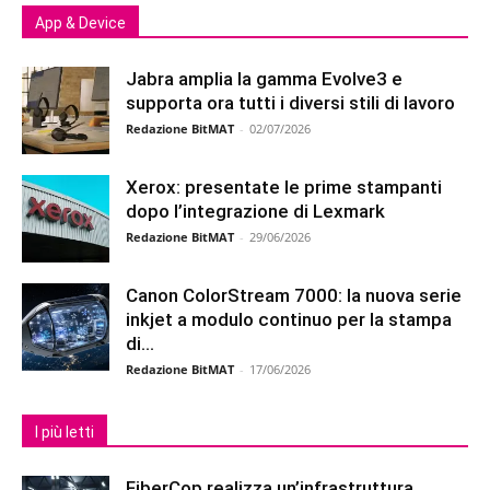
App & Device
Jabra amplia la gamma Evolve3 e
supporta ora tutti i diversi stili di lavoro
Redazione BitMAT
-
02/07/2026
Xerox: presentate le prime stampanti
dopo l’integrazione di Lexmark
Redazione BitMAT
-
29/06/2026
Canon ColorStream 7000: la nuova serie
inkjet a modulo continuo per la stampa
di...
Redazione BitMAT
-
17/06/2026
I più letti
FiberCop realizza un’infrastruttura