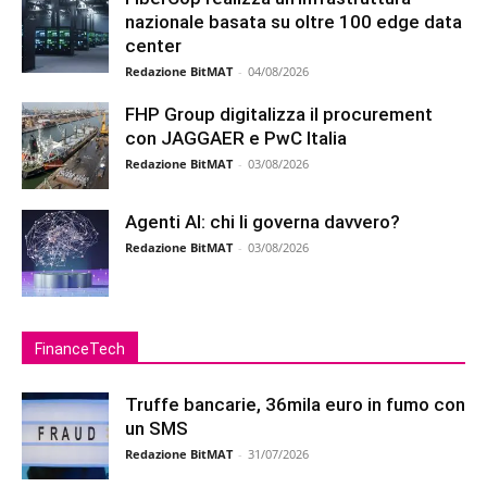
nazionale basata su oltre 100 edge data
center
Redazione BitMAT
-
04/08/2026
FHP Group digitalizza il procurement
con JAGGAER e PwC Italia
Redazione BitMAT
-
03/08/2026
Agenti AI: chi li governa davvero?
Redazione BitMAT
-
03/08/2026
FinanceTech
Truffe bancarie, 36mila euro in fumo con
un SMS
Redazione BitMAT
-
31/07/2026