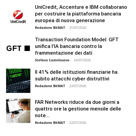
UniCredit, Accenture e IBM collaborano
per costruire la piattaforma bancaria
europea di nuova generazione
Redazione BitMAT
-
31/07/2026
Transaction Foundation Model: GFT
unifica l’IA bancaria contro la
frammentazione dei dati
Stefano Castelnuovo
-
24/07/2026
Il 41% delle istituzioni finanziarie ha
subito attacchi cyber distruttivi
Redazione BitMAT
-
23/07/2026
FAR Networks riduce da due giorni a
quattro ore la gestione mensile delle
note...
Redazione BitMAT
-
22/07/2026