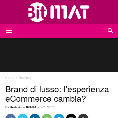
BitMat
Home
Internet
Brand di lusso: l’esperienza
eCommerce cambia?
Da
Redazione BitMAT
-
27/02/2023