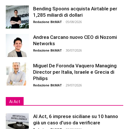
Bending Spoons acquista Airtable per
1,285 miliardi di dollari
Redazione BitMAT
-
05/08/2026
Andrea Carcano nuovo CEO di Nozomi
Networks
Redazione BitMAT
-
30/07/2026
Miguel De Foronda Vaquero Managing
Director per Italia, Israele e Grecia di
Philips
Redazione BitMAT
-
29/07/2026
Ai Act
AI Act, 6 imprese siciliane su 10 hanno
già un caso d’uso da verificare