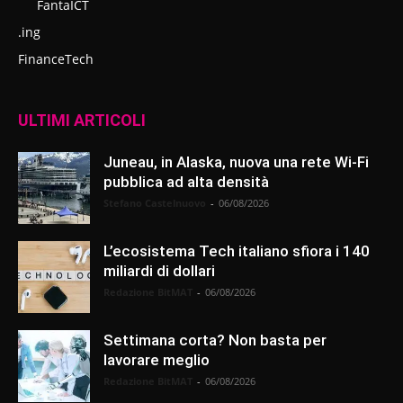
FantaICT
.ing
FinanceTech
ULTIMI ARTICOLI
Juneau, in Alaska, nuova una rete Wi-Fi
pubblica ad alta densità
Stefano Castelnuovo
-
06/08/2026
L’ecosistema Tech italiano sfiora i 140
miliardi di dollari
Redazione BitMAT
-
06/08/2026
Settimana corta? Non basta per
lavorare meglio
Redazione BitMAT
-
06/08/2026