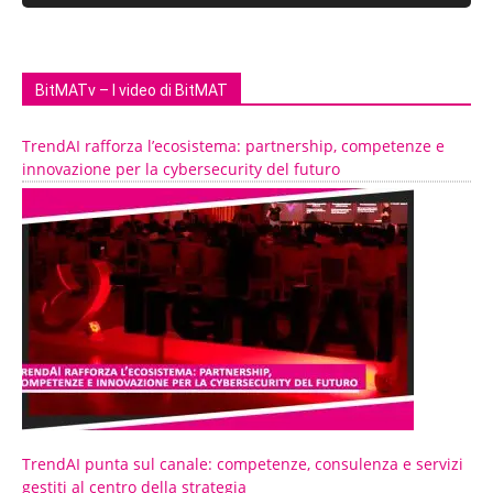
BitMATv – I video di BitMAT
TrendAI rafforza l’ecosistema: partnership, competenze e
innovazione per la cybersecurity del futuro
TrendAI punta sul canale: competenze, consulenza e servizi
gestiti al centro della strategia