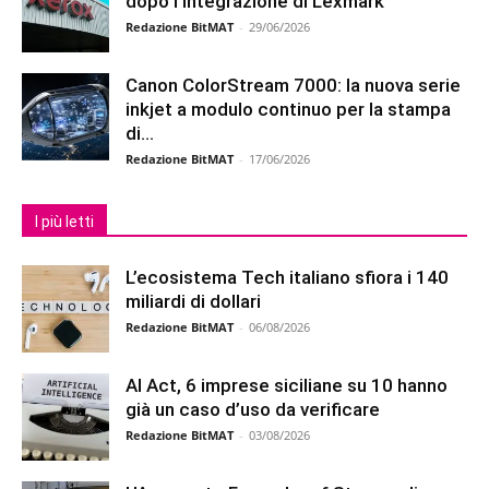
dopo l’integrazione di Lexmark
Redazione BitMAT
-
29/06/2026
Canon ColorStream 7000: la nuova serie
inkjet a modulo continuo per la stampa
di...
Redazione BitMAT
-
17/06/2026
I più letti
L’ecosistema Tech italiano sfiora i 140
miliardi di dollari
Redazione BitMAT
-
06/08/2026
AI Act, 6 imprese siciliane su 10 hanno
già un caso d’uso da verificare
Redazione BitMAT
-
03/08/2026