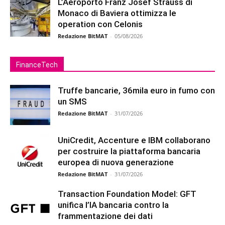
L’Aeroporto Franz Josef Strauss di
Monaco di Baviera ottimizza le
operation con Celonis
Redazione BitMAT
-
05/08/2026
FinanceTech
Truffe bancarie, 36mila euro in fumo con
un SMS
Redazione BitMAT
-
31/07/2026
UniCredit, Accenture e IBM collaborano
per costruire la piattaforma bancaria
europea di nuova generazione
Redazione BitMAT
-
31/07/2026
Transaction Foundation Model: GFT
unifica l’IA bancaria contro la
frammentazione dei dati