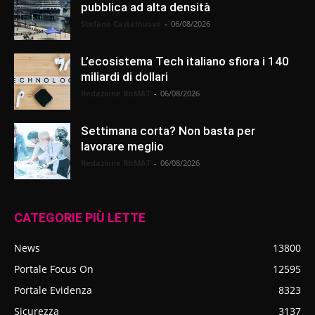
pubblica ad alta densità
Stefano Castelnuovo
-
06/08/2026
L’ecosistema Tech italiano sfiora i 140
miliardi di dollari
Redazione BitMAT
-
06/08/2026
Settimana corta? Non basta per
lavorare meglio
Redazione BitMAT
-
06/08/2026
CATEGORIE PIÙ LETTE
News
13800
Portale Focus On
12595
Portale Evidenza
8323
Sicurezza
3137