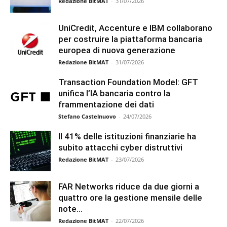
Redazione BitMAT
-
31/07/2026
UniCredit, Accenture e IBM collaborano
per costruire la piattaforma bancaria
europea di nuova generazione
Redazione BitMAT
-
31/07/2026
Transaction Foundation Model: GFT
unifica l’IA bancaria contro la
frammentazione dei dati
Stefano Castelnuovo
-
24/07/2026
Il 41% delle istituzioni finanziarie ha
subito attacchi cyber distruttivi
Redazione BitMAT
-
23/07/2026
FAR Networks riduce da due giorni a
quattro ore la gestione mensile delle
note...
Redazione BitMAT
-
22/07/2026