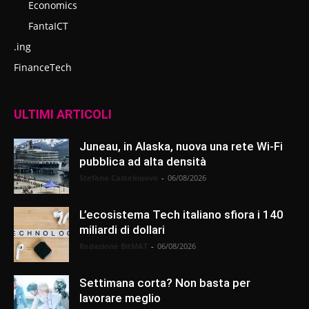
Economics
FantaICT
.ing
FinanceTech
ULTIMI ARTICOLI
Juneau, in Alaska, nuova una rete Wi-Fi
pubblica ad alta densità
Stefano Castelnuovo
-
06/08/2026
L’ecosistema Tech italiano sfiora i 140
miliardi di dollari
Redazione BitMAT
-
06/08/2026
Settimana corta? Non basta per
lavorare meglio