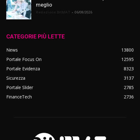
meglio
Redazione BitMAT
-
06/08/2026
CATEGORIE PIÙ LETTE
News
13800
Portale Focus On
12595
Portale Evidenza
8323
Sicurezza
3137
Portale Slider
2785
FinanceTech
2736