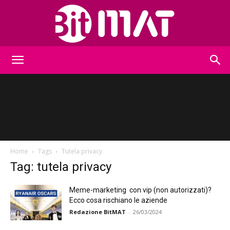
BitMat
Home
Tags
Tutela privacy
Tag: tutela privacy
Meme-marketing con vip (non autorizzati)?
Ecco cosa rischiano le aziende
Redazione BitMAT
-
26/03/2024