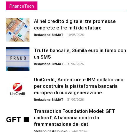
FinanceTech
AI nel credito digitale: tre promesse
concrete e tre miti da sfatare
Redazione BitMAT
-
10/08/2026
Truffe bancarie, 36mila euro in fumo con
un SMS
Redazione BitMAT
-
31/07/2026
UniCredit, Accenture e IBM collaborano
per costruire la piattaforma bancaria
europea di nuova generazione
Redazione BitMAT
-
31/07/2026
Transaction Foundation Model: GFT
unifica l’IA bancaria contro la
frammentazione dei dati
Stefano Castelnuovo
-
24/07/2026