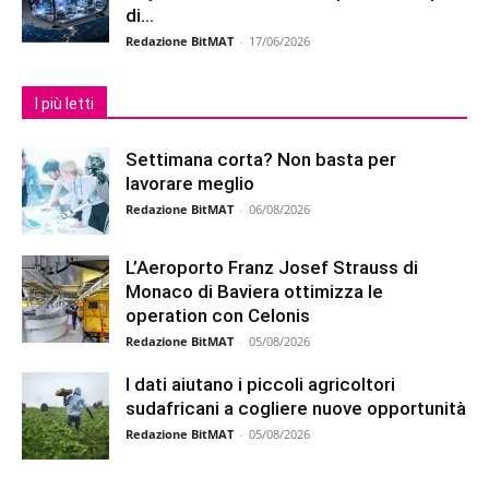
di...
Redazione BitMAT
-
17/06/2026
I più letti
Settimana corta? Non basta per
lavorare meglio
Redazione BitMAT
-
06/08/2026
L’Aeroporto Franz Josef Strauss di
Monaco di Baviera ottimizza le
operation con Celonis
Redazione BitMAT
-
05/08/2026
I dati aiutano i piccoli agricoltori
sudafricani a cogliere nuove opportunità
Redazione BitMAT
-
05/08/2026