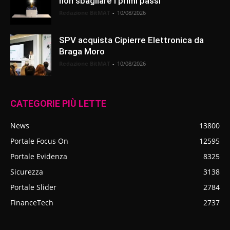
non sbagliare i primi passi
Redazione BitMAT
-
10/08/2026
SPV acquista Cipierre Elettronica da
Braga Moro
Redazione BitMAT
-
10/08/2026
CATEGORIE PIÙ LETTE
News
13800
Portale Focus On
12595
Portale Evidenza
8325
Sicurezza
3138
Portale Slider
2784
FinanceTech
2737