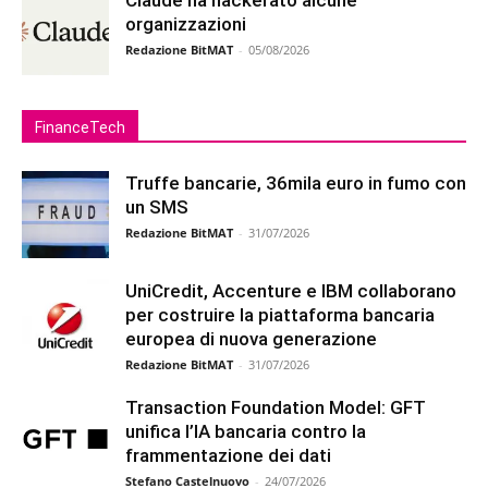
Claude ha hackerato alcune
organizzazioni
Redazione BitMAT
-
05/08/2026
FinanceTech
Truffe bancarie, 36mila euro in fumo con
un SMS
Redazione BitMAT
-
31/07/2026
UniCredit, Accenture e IBM collaborano
per costruire la piattaforma bancaria
europea di nuova generazione
Redazione BitMAT
-
31/07/2026
Transaction Foundation Model: GFT
unifica l’IA bancaria contro la
frammentazione dei dati
Stefano Castelnuovo
-
24/07/2026