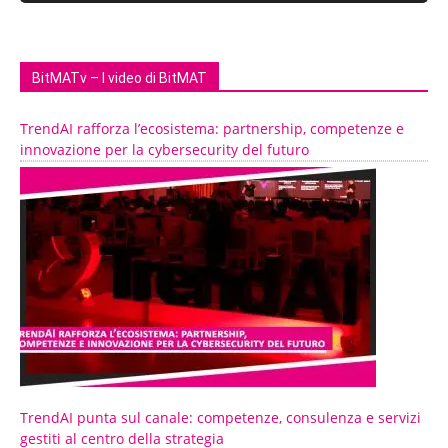
BitMATv – I video di BitMAT
TrendAI rafforza l’ecosistema: partnership, competenze e
innovazione per la cybersecurity del futuro
TrendAI punta sul canale: competenze, consulenza e servizi
gestiti al centro della strategia