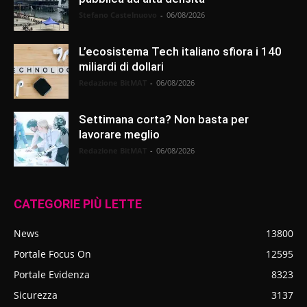
Stefano Castelnuovo
-
06/08/2026
L’ecosistema Tech italiano sfiora i 140
miliardi di dollari
Redazione BitMAT
-
06/08/2026
Settimana corta? Non basta per
lavorare meglio
Redazione BitMAT
-
06/08/2026
CATEGORIE PIÙ LETTE
News
13800
Portale Focus On
12595
Portale Evidenza
8323
Sicurezza
3137