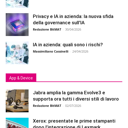
Privacy e IA in azienda: la nuova sfida
della governance sull’IA
Redazione BitMAT
-
30/04/2026
IA in azienda: quali sono i rischi?
Massimiliano Cassinelli
-
24/04/2026
App & Device
Jabra amplia la gamma Evolve3 e
supporta ora tutti i diversi stili di lavoro
Redazione BitMAT
-
02/07/2026
Xerox: presentate le prime stampanti
dopo l’integrazione di Lexmark