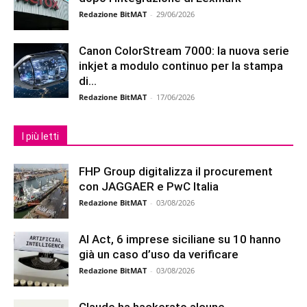
Redazione BitMAT
-
29/06/2026
Canon ColorStream 7000: la nuova serie
inkjet a modulo continuo per la stampa
di...
Redazione BitMAT
-
17/06/2026
I più letti
FHP Group digitalizza il procurement
con JAGGAER e PwC Italia
Redazione BitMAT
-
03/08/2026
AI Act, 6 imprese siciliane su 10 hanno
già un caso d’uso da verificare
Redazione BitMAT
-
03/08/2026