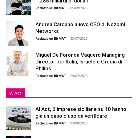
1,285 miliardi di dollari
Redazione BitMAT
-
05/08/2026
Andrea Carcano nuovo CEO di Nozomi
Networks
Redazione BitMAT
-
30/07/2026
Miguel De Foronda Vaquero Managing
Director per Italia, Israele e Grecia di
Philips
Redazione BitMAT
-
29/07/2026
Ai Act
AI Act, 6 imprese siciliane su 10 hanno
già un caso d’uso da verificare
Redazione BitMAT
-
03/08/2026