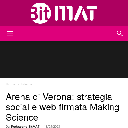
BitMat
Home
Internet
Arena di Verona: strategia
social e web firmata Making
Science
Da
Redazione BitMAT
-
18/05/2023