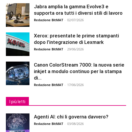
Jabra amplia la gamma Evolve3 e
supporta ora tutti i diversi stili di lavoro
Redazione BitMAT
-
02/07/2026
Xerox: presentate le prime stampanti
dopo l’integrazione di Lexmark
Redazione BitMAT
-
29/06/2026
Canon ColorStream 7000: la nuova serie
inkjet a modulo continuo per la stampa
di...
Redazione BitMAT
-
17/06/2026
I più letti
Agenti AI: chi li governa davvero?
Redazione BitMAT
-
03/08/2026