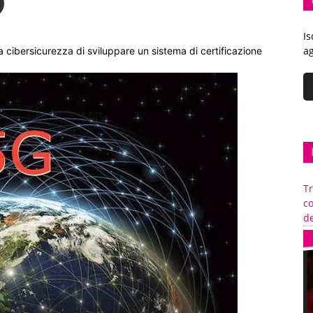
Is
ag
a cibersicurezza di sviluppare un sistema di certificazione
Tr
c
de