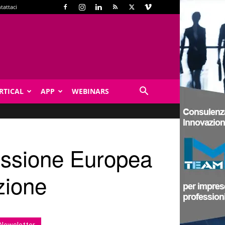
tattaci
RTICAL
APP
WEBINARS
issione Europea
zione