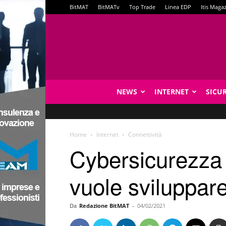
BitMAT
BitMATv
Top Trade
Linea EDP
Itis Maga
NEWS
INTERNET
SICU
Home
Internet
Connettività
Cybersicurezza 
vuole sviluppare
Da
Redazione BitMAT
-
04/02/2021