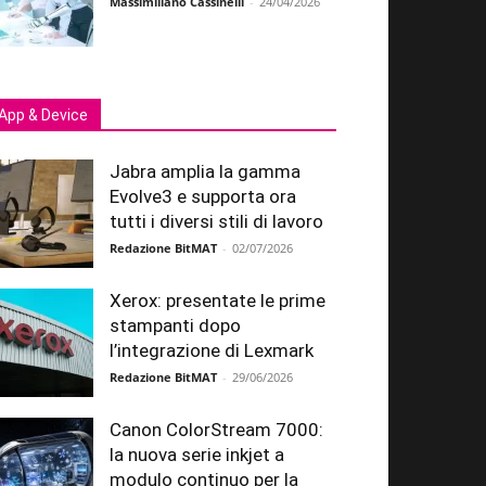
Massimiliano Cassinelli
-
24/04/2026
App & Device
Jabra amplia la gamma
Evolve3 e supporta ora
tutti i diversi stili di lavoro
Redazione BitMAT
-
02/07/2026
Xerox: presentate le prime
stampanti dopo
l’integrazione di Lexmark
Redazione BitMAT
-
29/06/2026
Canon ColorStream 7000:
la nuova serie inkjet a
modulo continuo per la