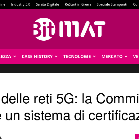
zine
Industry 5.0
Sanità Digitale
ReStart in Green
Speciale Stampanti
Con
REZZA
CASE HISTORY
TECNOLOGIE
MERCATO
VE
BitMat
delle reti 5G: la Comm
 un sistema di certifica