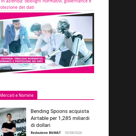
 in azienda: obblighi normativi, governance e
otezione dei dati
Mercati e Nomine
Bending Spoons acquista
Airtable per 1,285 miliardi
di dollari
Redazione BitMAT
-
05/08/2026