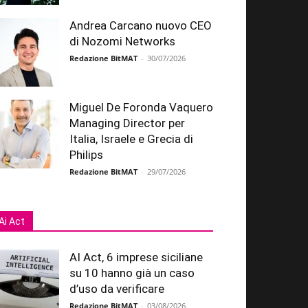
Andrea Carcano nuovo CEO
di Nozomi Networks
Redazione BitMAT
-
30/07/2026
Miguel De Foronda Vaquero
Managing Director per
Italia, Israele e Grecia di
Philips
Redazione BitMAT
-
29/07/2026
Ai Act
AI Act, 6 imprese siciliane
su 10 hanno già un caso
d’uso da verificare
Redazione BitMAT
-
03/08/2026