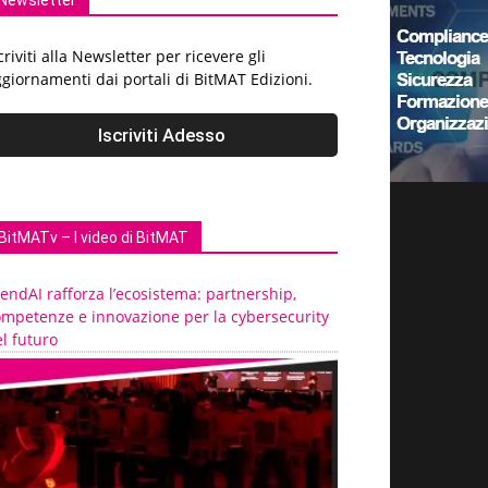
Newsletter
criviti alla Newsletter per ricevere gli
giornamenti dai portali di BitMAT Edizioni.
BitMATv – I video di BitMAT
endAI rafforza l’ecosistema: partnership,
ompetenze e innovazione per la cybersecurity
l futuro