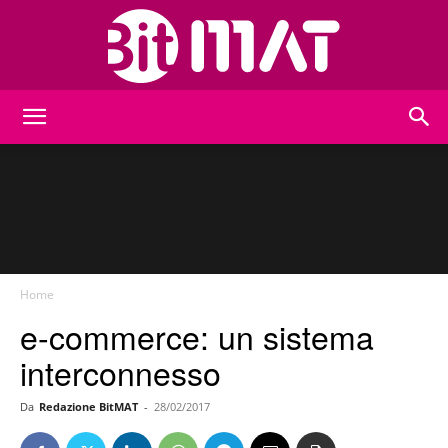
BitMat
Home
e-commerce: un sistema
interconnesso
Da
Redazione BitMAT
-
28/02/2017