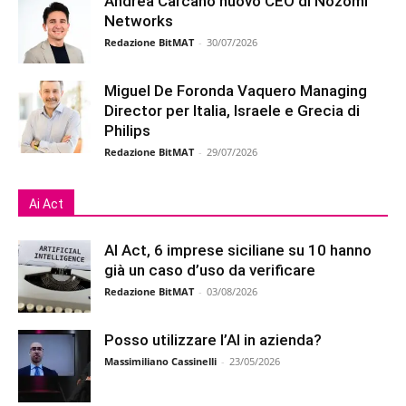
Andrea Carcano nuovo CEO di Nozomi
Networks
Redazione BitMAT
-
30/07/2026
Miguel De Foronda Vaquero Managing
Director per Italia, Israele e Grecia di
Philips
Redazione BitMAT
-
29/07/2026
Ai Act
AI Act, 6 imprese siciliane su 10 hanno
già un caso d’uso da verificare
Redazione BitMAT
-
03/08/2026
Posso utilizzare l’AI in azienda?
Massimiliano Cassinelli
-
23/05/2026