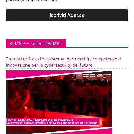
BitMATv – I video di BitMAT
TrendAI rafforza l’ecosistema: partnership, competenze e
innovazione per la cybersecurity del futuro