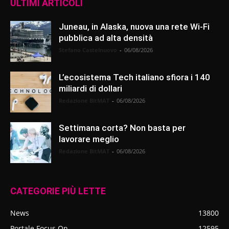
ULTIMI ARTICOLI
Juneau, in Alaska, nuova una rete Wi-Fi
pubblica ad alta densità
Stefano Castelnuovo
-
06/08/2026
L’ecosistema Tech italiano sfiora i 140
miliardi di dollari
Redazione BitMAT
-
06/08/2026
Settimana corta? Non basta per
lavorare meglio
Redazione BitMAT
-
06/08/2026
CATEGORIE PIÙ LETTE
News
13800
Portale Focus On
12595