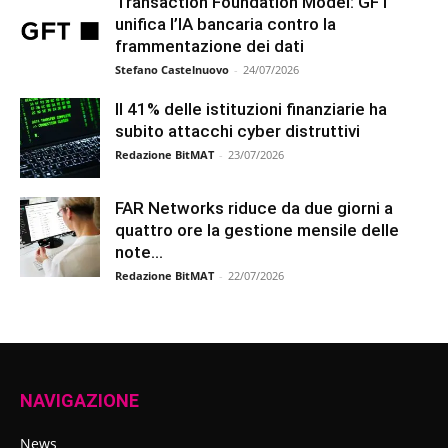
Transaction Foundation Model: GFT
unifica l’IA bancaria contro la
frammentazione dei dati
Stefano Castelnuovo
-
24/07/2026
Il 41% delle istituzioni finanziarie ha
subito attacchi cyber distruttivi
Redazione BitMAT
-
23/07/2026
FAR Networks riduce da due giorni a
quattro ore la gestione mensile delle
note...
Redazione BitMAT
-
22/07/2026
NAVIGAZIONE
News