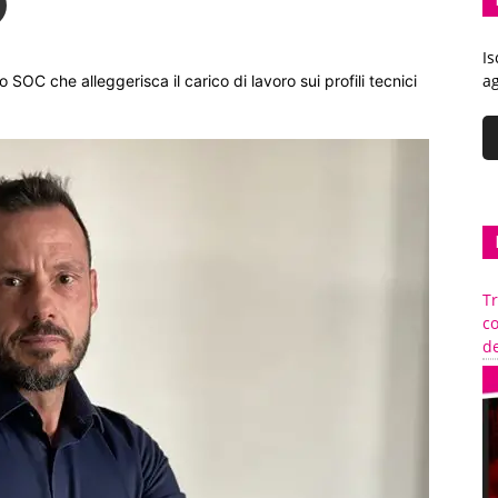
Is
ag
SOC che alleggerisca il carico di lavoro sui profili tecnici
Tr
c
de