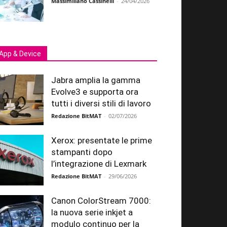
Massimiliano Cassinelli
-
24/04/2026
App & Device
Jabra amplia la gamma
Evolve3 e supporta ora
tutti i diversi stili di lavoro
Redazione BitMAT
-
02/07/2026
Xerox: presentate le prime
stampanti dopo
l’integrazione di Lexmark
Redazione BitMAT
-
29/06/2026
Canon ColorStream 7000:
la nuova serie inkjet a
modulo continuo per la