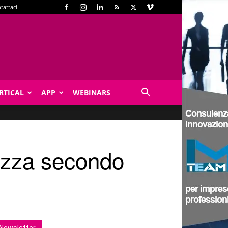
tattaci
RTICAL
APP
WEBINARS
rezza secondo