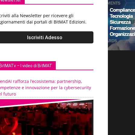
Newsletter
criviti alla Newsletter per ricevere gli
giornamenti dai portali di BitMAT Edizioni.
BitMATv – I video di BitMAT
endAI rafforza l’ecosistema: partnership,
ompetenze e innovazione per la cybersecurity
l futuro