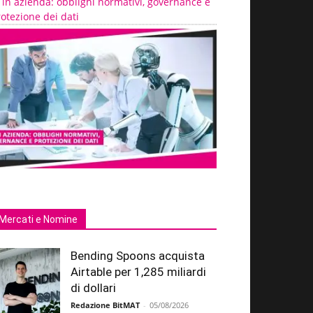
 in azienda: obblighi normativi, governance e
otezione dei dati
Mercati e Nomine
Bending Spoons acquista
Airtable per 1,285 miliardi
di dollari
Redazione BitMAT
-
05/08/2026