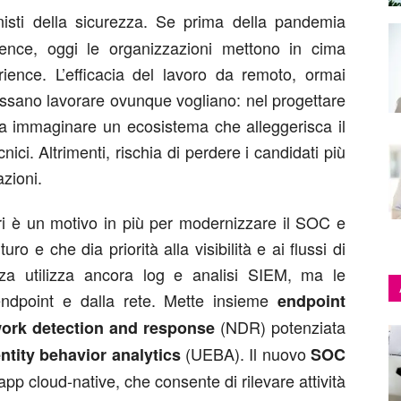
onisti della sicurezza. Se prima della pandemia
nce, oggi le organizzazioni mettono in cima
erience. L’efficacia del lavoro da remoto, ormai
possano lavorare ovunque vogliano: nel progettare
 immaginare un ecosistema che alleggerisca il
cnici. Altrimenti, rischia di perdere i candidati più
azioni.
iori è un motivo in più per modernizzare il SOC e
ro e che dia priorità alla visibilità e ai flussi di
zza utilizza ancora log e analisi SIEM, ma le
endpoint e dalla rete. Mette insieme
endpoint
(NDR) potenziata
ork detection and response
(UEBA). Il nuovo
ntity behavior analytics
SOC
pp cloud-native, che consente di rilevare attività