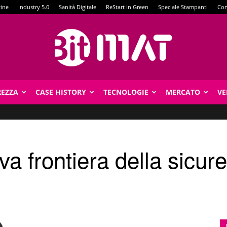
zine
Industry 5.0
Sanità Digitale
ReStart in Green
Speciale Stampanti
Con
REZZA
CASE HISTORY
TECNOLOGIE
MERCATO
VE
BitMat
va frontiera della sicu