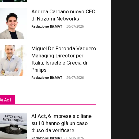
Andrea Carcano nuovo CEO
di Nozomi Networks
Redazione BitMAT
-
30/07/2026
Miguel De Foronda Vaquero
Managing Director per
Italia, Israele e Grecia di
Philips
Redazione BitMAT
-
29/07/2026
Ai Act
AI Act, 6 imprese siciliane
su 10 hanno già un caso
d’uso da verificare
Redazione BitMAT
-
03/08/2026