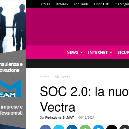
BitMAT
BitMATv
Top Trade
Linea EDP
Itis Maga
NEWS
INTERNET
SICU
Home
Sicurezza
SOC 2.0: la nuo
Vectra
Da
Redazione BitMAT
-
06/12/2021